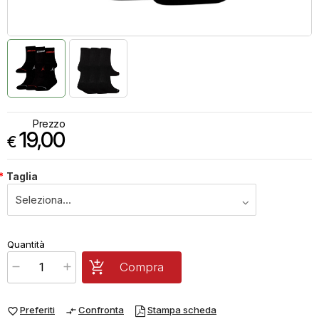
Prezzo
19,00
€
*
Taglia
€
19,00
Quantità
x
1
Prezzo finale:
Compra
Preferiti
Confronta
Stampa scheda
favorite_border
compare_arrows