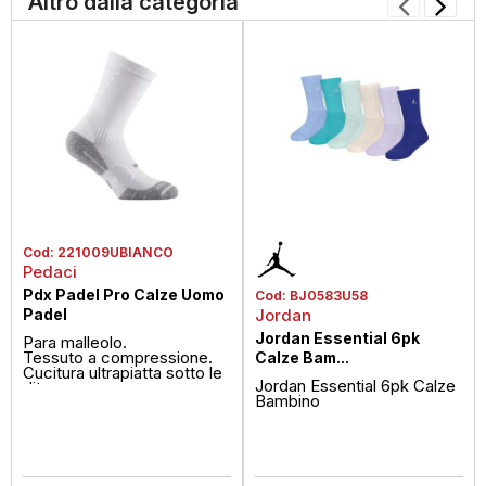
Altro dalla categoria
Cod:
221009UBIANCO
Pedaci
Pdx Padel Pro Calze Uomo
Cod:
BJ0583U58
Padel
Jordan
Jordan Essential 6pk
Para malleolo.
Tessuto a compressione.
Calze Bam...
Cucitura ultrapiatta sotto le
Jordan Essential 6pk Calze
dita.
Bambino
Sostegno rigido dell...