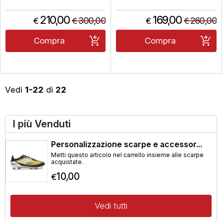
Speed. Destinata a giocatori
avanzati e da torneo,
combina controllo preciso e
210,00
169,00
300,00
260,00
€
€
€
€
stabilità per un gioco
aggressivo e veloce.
Endorsed da Jannik Sinner....
Compra
Compra
Vedi
1-22
di
22
I più Venduti
Personalizzazione scarpe e accessor...
Metti questo articolo nel carrello insieme alle scarpe
acquistate.
10,00
€
Vedi tutti