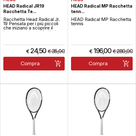
HEAD Radical JR19
HEAD Radical MP Racchetta
Racchetta Te...
tenn...
Racchetta Head Radical Jr.
HEAD Radical MP Racchetta
19 Pensata per i più piccoli
tennis
che iniziano a scoprire il
tennis, questa racchetta in
alluminio offre leggerezza e
controllo. Lo speciale inserto
Damp+ riduce le vibrazioni
allimpatto, migliorando il
24,50
196,00
35,00
280,00
€
€
€
€
comfort e favorendo un
gioco più sicuro e versatile
per bambini tr...
Compra
Compra