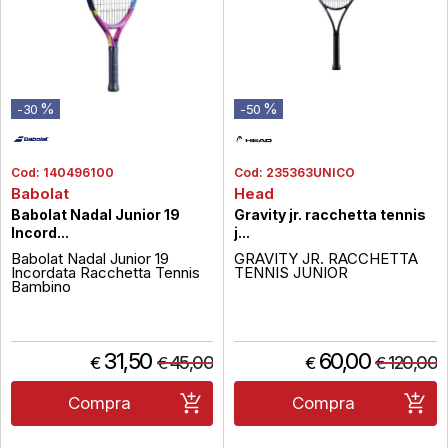
%
%
-30
-50
Cod:
140496100
Cod:
235363UNICO
Babolat
Head
Babolat Nadal Junior 19
Gravity jr. racchetta tennis
Incord...
j...
Babolat Nadal Junior 19
GRAVITY JR. RACCHETTA
Incordata Racchetta Tennis
TENNIS JUNIOR
Bambino
31,50
60,00
45,00
120,00
€
€
€
€
Compra
Compra