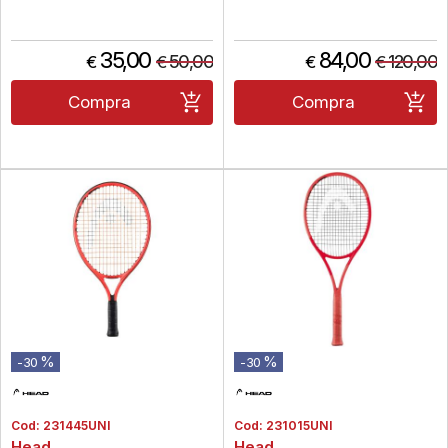
35,00
84,00
50,00
120,00
€
€
€
€
Compra
Compra
%
%
-30
-30
Cod:
231445UNI
Cod:
231015UNI
Head
Head