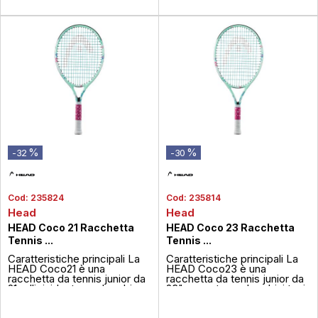
%
%
-32
-30
Cod:
235824
Cod:
235814
Head
Head
HEAD Coco 21 Racchetta
HEAD Coco 23 Racchetta
Tennis ...
Tennis ...
Caratteristiche principali La
Caratteristiche principali La
HEAD Coco21 è una
HEAD Coco23 è una
racchetta da tennis junior da
racchetta da tennis junior da
21pollici, ideata per bambine
23" pensata per bambini tra i
e bambini di circa 46anni che
6 e gli 8 anni che si
si avvicinano al gioco del
avvicinano al mondo del