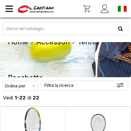
Home
Accessori
Tennis
Racchette
Filtra la ricerca
Vedi
1-22
di
22
Offerte
Disponibili