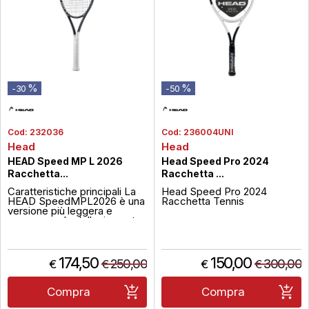
%
%
-30
-50
Cod:
232036
Cod:
236004UNI
Head
Head
HEAD Speed MP L 2026
Head Speed Pro 2024
Racchetta...
Racchetta ...
Caratteristiche principali La
Head Speed Pro 2024
HEAD SpeedMPL2026 è una
Racchetta Tennis
versione più leggera e
maneggevole della rinomata
SpeedMP2026, pensata per
giocatori intermedi e giovani
promettenti. Fa parte della
serie Speed di HEAD ed è
174,50
150,00
250,00
300,00
€
€
€
€
dotata di tecnologie
avanzate come HyBor,
Auxetic2.0 e Graphene
Compra
Compra
Inside, p...