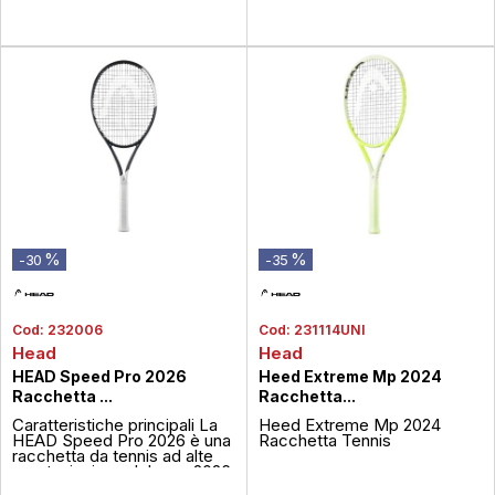
%
%
-30
-35
Cod:
232006
Cod:
231114UNI
Head
Head
HEAD Speed Pro 2026
Heed Extreme Mp 2024
Racchetta ...
Racchetta...
Caratteristiche principali La
Heed Extreme Mp 2024
HEAD Speed Pro 2026 è una
Racchetta Tennis
racchetta da tennis ad alte
prestazioni, model year 2026,
parte della celebre serie