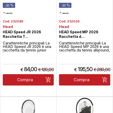
%
%
-30
-30
Cod:
232086
Cod:
232026
Head
Head
HEAD Speed JR 2026
HEAD Speed MP 2026
Racchetta T...
Racchetta d...
Caratteristiche principali La
Caratteristiche principali La
HEAD Speed JR 2026 è una
HEAD Speed MP 2026 è una
racchetta da tennis junior
racchetta da tennis allaround,
leggera e performante,
pensata per giocatori di
progettata come versione
livello intermedio e avanzato
ridotta del modello
in cerca di un equilibrio ideale
SUCCESS MP per adulti,
tra potenza e controllo. Fa
ideale per giovani
parte della nota serie Speed,
84,00
195,50
120,00
280,00
€
€
€
€
competitori con un gioco
è leggermente più
rapido. Dotata di tecnologie
maneggevole rispetto alle
avanzate come HyBor,
versioni ...
Compra
Compra
Auxetic2.0 e Graphen...