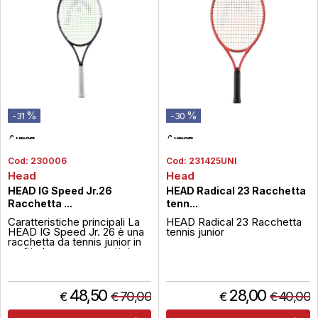
%
%
-31
-30
Cod:
230006
Cod:
231425UNI
Head
Head
HEAD IG Speed Jr.26
HEAD Radical 23 Racchetta
Racchetta ...
tenn...
Caratteristiche principali La
HEAD Radical 23 Racchetta
HEAD IG Speed Jr. 26 è una
tennis junior
racchetta da tennis junior in
grafite leggera, progettata
per offrire velocità e
controllo ai giovani giocatori.
Adatta a bambini di circa 911
anni, rappresenta lultimo
48,50
28,00
70,00
40,00
€
€
€
€
passaggio prima della
transizione al telaio adulto,