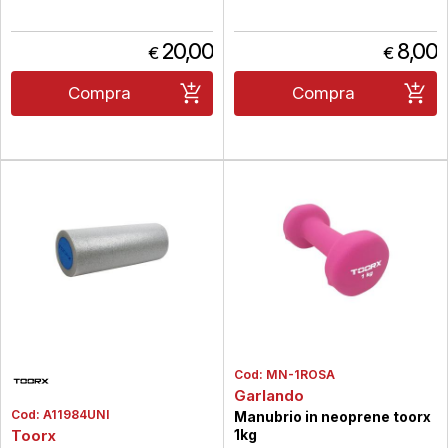
20,00
8,00
€
€
Compra
Compra
Cod:
MN-1ROSA
Garlando
Cod:
A11984UNI
Manubrio in neoprene toorx
Toorx
1kg