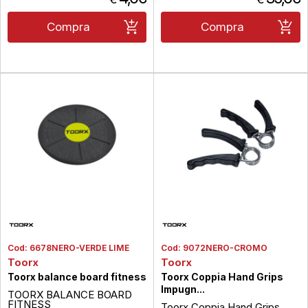
Compra
Compra
Cod:
6678NERO-VERDE LIME
Cod:
9072NERO-CROMO
Toorx
Toorx
Toorx balance board fitness
Toorx Coppia Hand Grips
Impugn...
TOORX BALANCE BOARD
FITNESS
Toorx Coppia Hand Grips