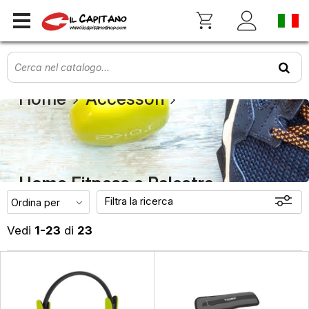
Home
Accessori
Home Fitness e Palestra
Filtra la ricerca
Vedi
1-23
di
23
Offerte
Disponibili