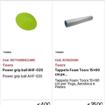
Cod:
9071VERDE/LIME
Cod:
A11620UNI
Toorx
Toorx
Power grip ball AHF-020
Tappeto Foam Toorx 15x90
cm pe...
Power grip ball AHF-020
Tappeto Foam Toorx 15x90
cm per Yoga, Aerobica e
Pilates
4,00
35,00
€
€