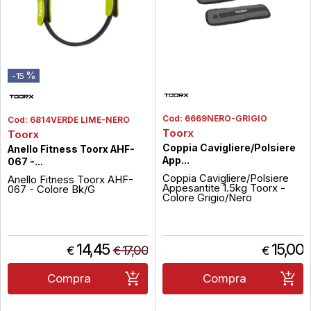
%
-15
Cod:
6669NERO-GRIGIO
Cod:
6814VERDE LIME-NERO
Toorx
Toorx
Coppia Cavigliere/Polsiere
Anello Fitness Toorx AHF-
App...
067 -...
Coppia Cavigliere/Polsiere
Anello Fitness Toorx AHF-
Appesantite 1.5kg Toorx -
067 - Colore Bk/G
Colore Grigio/Nero
14,45
15,00
17,00
€
€
€
Compra
Compra