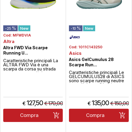
%
%
-25
New
-10
New
Cod:
MFWDVIA
Altra
Cod:
1011C143250
Altra FWD Via Scarpe
Running U...
Asics
Asics GelCumulus 28
Caratteristiche principali La
ALTRA FWD Via è una
Scarpe Run...
scarpa da corsa su strada
Caratteristiche principali Le
per uomo progettata per
GELCUMULUS28 di ASICS
garantire massimo comfort e
sono scarpe running neutre
una dinamica naturale del
progettate per il training
passo. Dotata di intersuola in
quotidiano e le lunghe
schiuma EGO FLO
percorrenze, offrendo
supercritica e geometria a
unammortizzazione reattiva e
rocker, offre
una sensazione di corsa
ammortizzazione reattiva e
127,50
135,00
170,00
150,00
€
€
€
€
fluida. Grazie alla
transizione fluida. ...
combinazione della schiuma
FFBLASTMAX e della
Compra
Compra
tecnologia PureGEL...