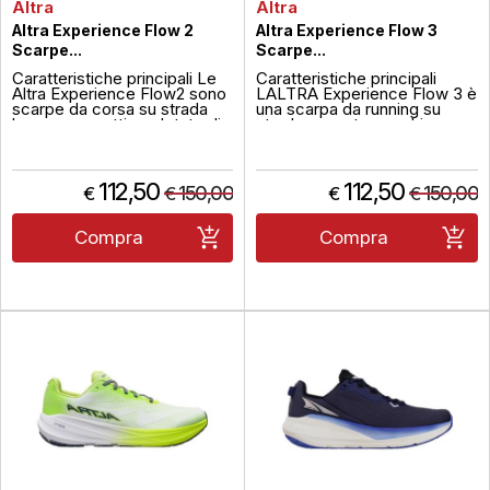
Altra
Altra
Altra Experience Flow 2
Altra Experience Flow 3
Scarpe...
Scarpe...
Caratteristiche principali Le
Caratteristiche principali
Altra Experience Flow2 sono
LALTRA Experience Flow 3 è
scarpe da corsa su strada
una scarpa da running su
leggere e reattive, dotate di
strada pensata per chi cerca
schiuma AltraEGOP35,
comfort, transizioni fluide e
progettata per offrire
un assetto naturale durante la
efficienza, comfort e una
corsa quotidiana. Presenta un
falcata fluida. Presentano
drop di 4mm, intersuola in
112,50
112,50
150,00
150,00
€
€
€
€
una drop di 4mm, un ampio
schiuma EGOP35 leggera e
spazio nella zona delle dita
responsiva, e geometria
grazie alla forma Foot...
rocker per un m...
Compra
Compra