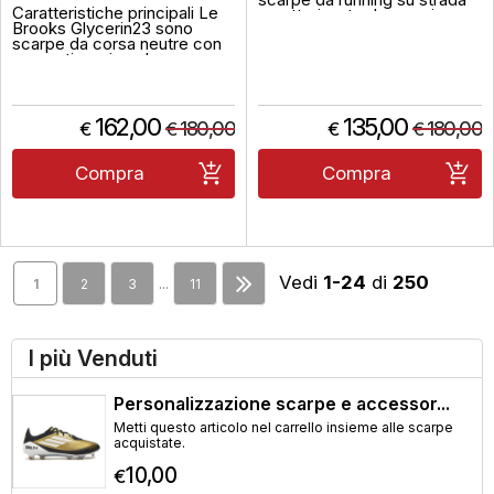
Caratteristiche principali Le
caratterizzate da massimo
Brooks Glycerin23 sono
ammortizzamento e una
scarpe da corsa neutre con
corsa efficiente. Dotate
ammortizzazione lussuosa,
dellinnovativa intersuola Altra
ideali per lunghe distanze,
EGOP35, offrono una
corse quotidiane e
sensazione di leggerezza e
allenamenti su strada.
reattività superiore rispetto al
Offrono unesperienza di
162,00
modello precedente. Pres...
135,00
180,00
180,00
€
€
€
€
atterraggio morbido grazie
alla tecnologia DNA TUNED
foam, con un'infusione di
Compra
Compra
azoto che ga...
Vedi
1-24
di
250
...
1
2
3
11
I più Venduti
Personalizzazione scarpe e accessor...
Metti questo articolo nel carrello insieme alle scarpe
acquistate.
10,00
€