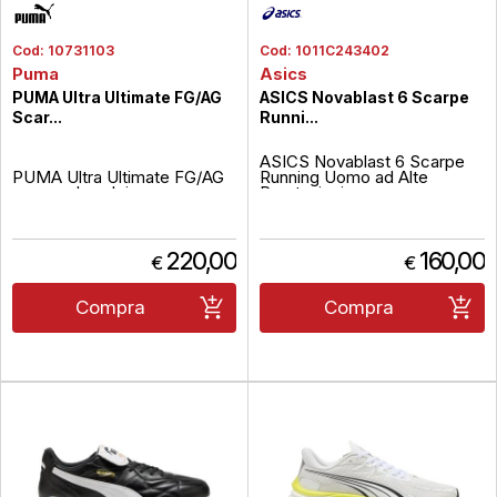
Cod:
10731103
Cod:
1011C243402
Puma
Asics
PUMA Ultra Ultimate FG/AG
ASICS Novablast 6 Scarpe
Scar...
Runni...
ASICS Novablast 6 Scarpe
PUMA Ultra Ultimate FG/AG
Running Uomo ad Alte
scarpe da calcio per
Prestazioni
prestazioni elevate
Le ASICS Novablast 6
rappresentano la nuova
generazione di scarpe da
Le scarpe da calcio PUMA
running progettate per offrire
220,00
160,00
€
€
Ultra Ultimate FG/AG
un'esperienza di corsa
rappresentano la scelta
reattiva, confortevole e
ideale per chi cerca velocità,
dinamica. Pensate per runner
Compra
Compra
leggerezza e controllo sui
che cercano leggerezza,
campi in erba naturale e
ammortizzazione avanzata...
sintetica. Progettate per
atlet...