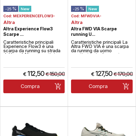
%
%
-25
New
-25
New
Cod:
MEXPERIENCEFLOW3-
Cod:
MFWDVIA-
Altra
Altra
Altra Experience Flow3
Altra FWD VIA Scarpe
Scarpe ...
running U...
Caratteristiche principali
Caratteristiche principali La
Experience Flow3 è una
Altra FWD VIA è una scarpa
scarpa da running su strada
da running da uomo
del brand Altra, progettata
caratterizzata da massima
per offrire una corsa fluida e
ammortizzazione, geometria
naturale, ideale per il training
rocker e drop ridotto da 4
quotidiano e corse a ritmo
mm per una spinta naturale in
regolare. Presenta un drop di
avanti. Costruita con la
112,50
127,50
150,00
170,00
€
€
€
€
4mm e la mediale EGOP35
schiuma intermedia Altra
che garantisce una calzata
EGOFLO, offre un ritorno
reattiva e a...
elastico leggero e confort...
Compra
Compra