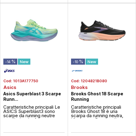
%
%
-14
New
-10
New
Cod:
1013A177750
Cod:
1204821B080
Asics
Brooks
Asics Superblast 3 Scarpe
Brooks Ghost 18 Scarpe
Runn...
Running
Caratteristiche principali Le
Caratteristiche principali
ASICS Superblast3 sono
Brooks Ghost 18 è una
scarpe da running neutre
scarpa da running neutra,
caratterizzate da
ideata per allenamenti
unammortizzazione
quotidiani su strada. Offre un
altamente reattiva grazie alla
perfetto equilibrio tra
combinazione delle schiume
ammortizzazione morbida e