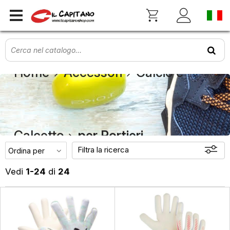
Home
Accessori
Calcio e
Calcetto
per Portieri
Filtra la ricerca
Vedi
1-24
di
24
Novità
Offerte
Disponibili