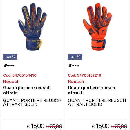
%
%
-40
-40
Cod:
54705154410
Cod:
54705152210
Reusch
Reusch
Guanti portiere reusch
Guanti portiere reusch
attrakt...
attrakt...
GUANTI PORTIERE REUSCH
GUANTI PORTIERE REUSCH
ATTRAKT SOLID
ATTRAKT SOLID
15,00
15,00
25,00
25,00
€
€
€
€