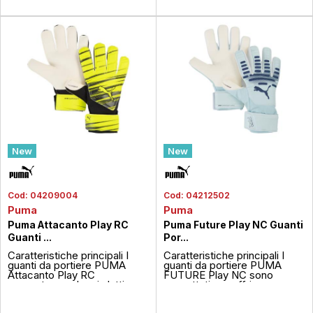
con...
un ...
New
New
Cod:
04209004
Cod:
04212502
Puma
Puma
Puma Attacanto Play RC
Puma Future Play NC Guanti
Guanti ...
Por...
Caratteristiche principali I
Caratteristiche principali I
guanti da portiere PUMA
guanti da portiere PUMA
Attacanto Play RC
FUTURE Play NC sono
presentano palmo in lattice
progettati per offrire una
supersoft da 2mm per una
presa sicura grazie al palmo
presa ottimale, corpo in PU
supersoce da 2mm e al taglio