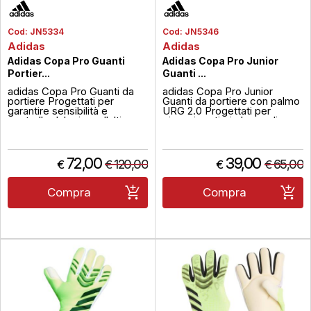
Cod:
JN5334
Cod:
JN5346
Adidas
Adidas
Adidas Copa Pro Guanti
Adidas Copa Pro Junior
Portier...
Guanti ...
adidas Copa Pro Guanti da
adidas Copa Pro Junior
portiere Progettati per
Guanti da portiere con palmo
garantire sensibilità e
URG 2.0 Progettati per
controllo dal primo allultimo
giovani portieri che vogliono
minuto di gioco, i guanti
sicurezza e sensibilità a ogni
adidas Copa Pro combinano
presa, questi guanti adidas
uno stile classico con
Copa Pro uniscono tradizione
tecnologie moderne. Il palmo
e innovazione. Il taglio
72,00
39,00
120,00
65,00
€
€
€
€
URG 2.0 offre un grip
negativo offre una vestibilità
eccellente in ogni
aderente e naturale, mentre il
condizione, mentre il taglio
palmo URG 2.0 ...
Compra
Compra
negativo assicura...