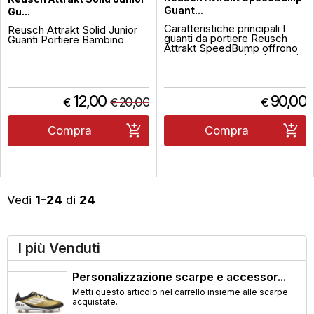
Guant...
Gu...
Caratteristiche principali I
Reusch Attrakt Solid Junior
guanti da portiere Reusch
Guanti Portiere Bambino
Attrakt SpeedBump offrono
una presa eccezionale grazie
alla tecnologia SpeedBump
con inserti 3D che
aumentano lattrito tra la mano
e il pallone per un controllo
12,00
90,00
20,00
€
€
€
più sicuro e una lunga durata.
Dettagli Taglio Evolution
Negat...
Compra
Compra
Vedi
1-24
di
24
I più Venduti
Personalizzazione scarpe e accessor...
Metti questo articolo nel carrello insieme alle scarpe
acquistate.