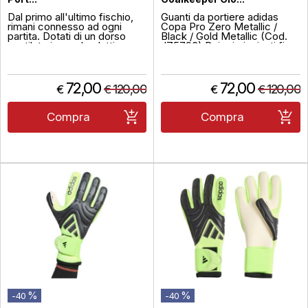
Dal primo all'ultimo fischio,
Guanti da portiere adidas
rimani connesso ad ogni
Copa Pro Zero Metallic /
partita. Dotati di un dorso
Black / Gold Metallic (Cod.
ventilato in mesh e lattice e
JZ5793) Dai primi minuti fino
di un palmo con presa URG
al fischio finale, i guanti da
2.0, questi guanti da portiere
portiere adidas Copa Pro ti
adidas Copa Pro fondono lo
offrono sensibilità e controllo
stile iconico del calcio con
eccezionali. Uniscono lo stile
72,00
72,00
120,00
120,00
€
€
€
€
prestazioni innovative. Un
classico del calcio adidas
cinturino elastico da polsino
con tecnologie moderne per
tiene bloccato dur...
ga...
Compra
Compra
%
%
-40
-40