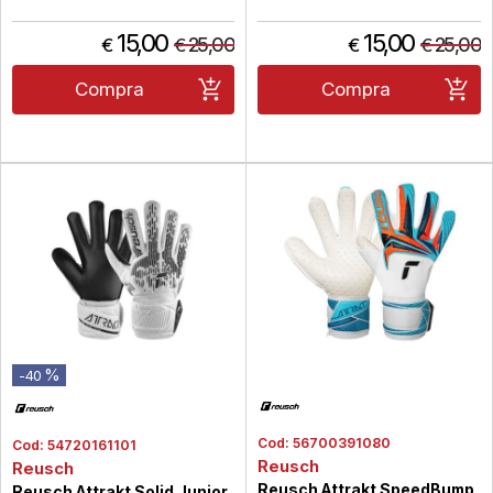
15,00
15,00
25,00
25,00
€
€
€
€
Compra
Compra
%
-40
Cod:
56700391080
Cod:
54720161101
Reusch
Reusch
Reusch Attrakt SpeedBump
Reusch Attrakt Solid Junior