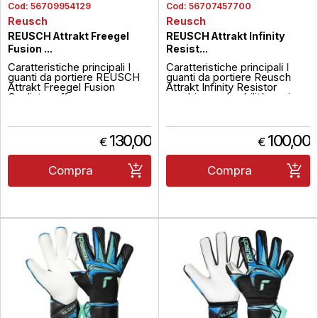
Cod:
56709954129
Cod:
56707457700
Reusch
Reusch
REUSCH Attrakt Freegel
REUSCH Attrakt Infinity
Fusion ...
Resist...
Caratteristiche principali I
Caratteristiche principali I
guanti da portiere REUSCH
guanti da portiere Reusch
Attrakt Freegel Fusion
Attrakt Infinity Resistor
Goaliator offrono una
combinano durabilità e grip
combinazione di innovazione
elevato, ideali per campi in
e performance elevata,
erba sintetica. Dettagli Taglio
progettati per garantire presa
Evolution Cut con cuciture
e comfort in tutte le
esterne per maggiore
130,00
100,00
€
€
condizioni meteo. Dotati di
sensibilità e controllo. Lattice
tecnologia Freegel nel dorso
Grip Infinity: eccell...
che assicura flessibilità e l...
Compra
Compra