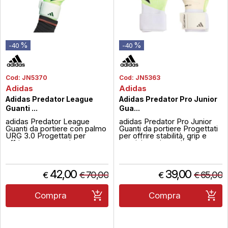
%
%
-40
-40
Cod:
JN5370
Cod:
JN5363
Adidas
Adidas
Adidas Predator League
Adidas Predator Pro Junior
Guanti ...
Gua...
adidas Predator League
adidas Predator Pro Junior
Guanti da portiere con palmo
Guanti da portiere Progettati
URG 3.0 Progettati per
per offrire stabilità, grip e
offrire una presa sicura e un
precisione, i guanti da
supporto affidabile, i guanti
portiere adidas Predator Pro
da portiere adidas Predator
Junior assicurano una tenuta
League combinano materiali
sicura in ogni fase del gioco.
tecnici e comfort mirato. Il
Il palmo in URG 2.0 assicura
42,00
39,00
70,00
65,00
€
€
€
€
palmo in lattice URG 3.0
unaderenza eccellente,
garantisce ammortizzazione
mentre il taglio negativo
e aderenza, mentre il dor...
garantisce una ve...
Compra
Compra