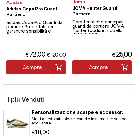
Joma
Adidas
JOMA Hunter Guanti
Adidas Copa Pro Guanti
Portiere
Portier...
Caratteristiche principali I
adidas Copa Pro Guanti da
guanti da portiere JOMA
portiere Progettati per
Hunter (codice modello
garantire sensibilità e
401708.880) sono proge...
controllo dal primo allultimo
m...
72,00
25,00
120,00
€
€
€
Compra
Compra
I più Venduti
Personalizzazione scarpe e accessor...
Metti questo articolo nel carrello insieme alle scarpe
acquistate.
10,00
€