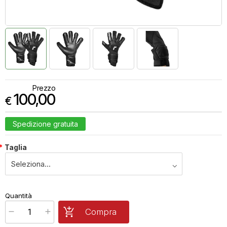
Prezzo
100,00
€
Spedizione gratuita
*
Taglia
€
100,00
Quantità
x
1
Prezzo finale:
Compra