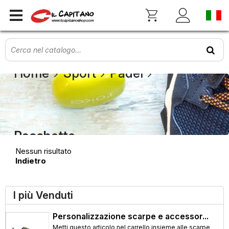
Home
Sport
Padel
Racchette
Nessun risultato
Indietro
I più Venduti
Personalizzazione scarpe e accessor...
Metti questo articolo nel carrello insieme alle scarpe