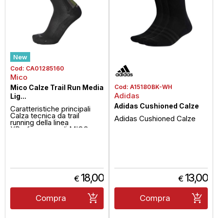
New
Cod:
CA01285160
Mico
Mico Calze Trail Run Media
Cod:
A15180BK-WH
Adidas
Lig...
Adidas Cushioned Calze
Caratteristiche principali
Calza tecnica da trail
Adidas Cushioned Calze
running della linea
XPerformance di MICO,
progettat...
18,00
13,00
€
€
Compra
Compra