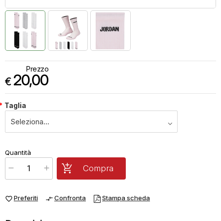
Prezzo
20,00
€
*
Taglia
€
20,00
Quantità
x
1
Prezzo finale:
Compra
Preferiti
Confronta
Stampa scheda
favorite_border
compare_arrows