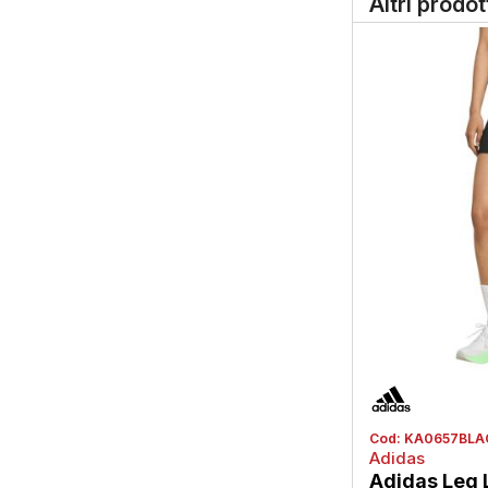
Altri prodo
Cod:
KA0657BLA
Adidas
Adidas Leg 