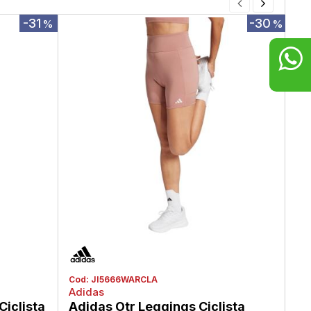
-31
-30
%
%
Cod:
JI5666WARCLA
Co
Adidas
Ad
Ciclista
Adidas Otr Leggings Ciclista
Ad