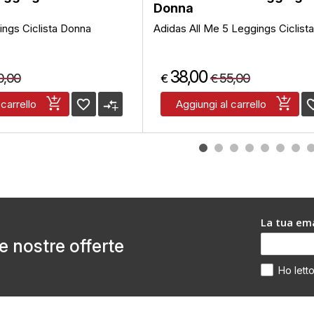
Donna
ngs Ciclista Donna
Adidas All Me 5 Leggings Ciclist
38,00
0,00
55,00
€
€
favorite_border
compare_arrows
favorite
 carrello
Aggiungi al carrello
La tua ema
le nostre offerte
Ho lett