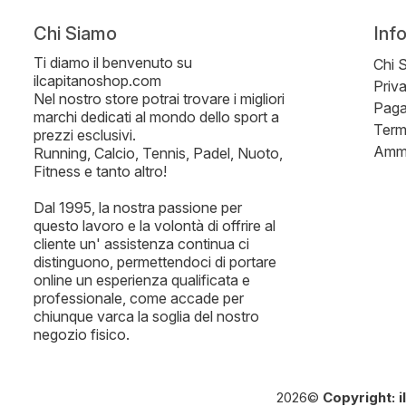
Chi Siamo
Inf
Ti diamo il benvenuto su
Chi 
ilcapitanoshop.com
Priv
Nel nostro store potrai trovare i migliori
Paga
marchi dedicati al mondo dello sport a
Term
prezzi esclusivi.
Ammi
Running, Calcio, Tennis, Padel, Nuoto,
Fitness e tanto altro!
Dal 1995, la nostra passione per
questo lavoro e la volontà di offrire al
cliente un' assistenza continua ci
distinguono, permettendoci di portare
online un esperienza qualificata e
professionale, come accade per
chiunque varca la soglia del nostro
negozio fisico.
2026©
Copyright: 