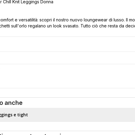
 Chill Knit Leggings Donna
 comfort e versatilità: scopri il nostro nuovo loungewear di lusso. Il mo
chetti sull'orlo regalano un look svasato. Tutto ciò che resta da dec
S
o anche
ggings e tight