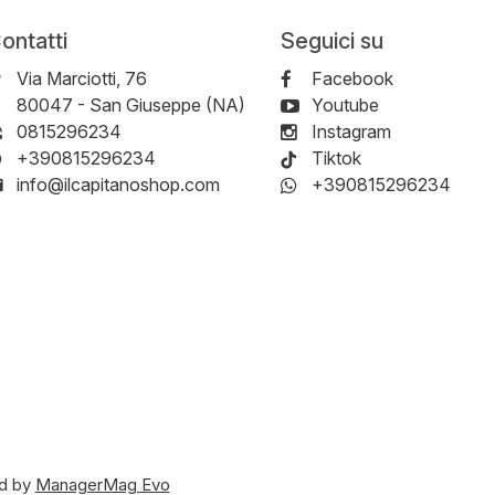
ontatti
Seguici su
Via Marciotti, 76
Facebook
-
80047
-
San Giuseppe (NA)
Youtube
0815296234
Instagram
+390815296234
Tiktok
info@ilcapitanoshop.com
+390815296234
d by
ManagerMag Evo