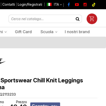
Contatti
Login/Registrati
ITA
ni
Gift Card
Scuola
I nostri brand
Prezzi Iva inclusa
 Sportswear Chill Knit Leggings
na
Q2113233
tino
Prezzo