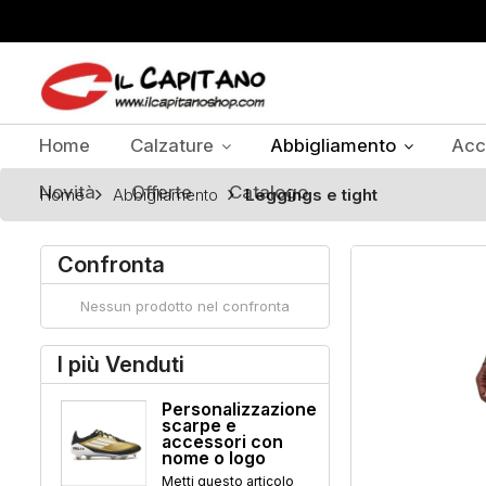
Home
Calzature
Abbigliamento
Acc
Novità
Offerte
Catalogo
Home
Abbigliamento
Leggings e tight
Confronta
Nessun prodotto nel confronta
I più Venduti
Personalizzazione
scarpe e
accessori con
nome o logo
Metti questo articolo