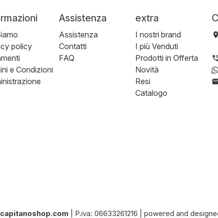
ormazioni
Assistenza
extra
C
Siamo
Assistenza
I nostri brand
acy policy
Contatti
I più Venduti
menti
FAQ
Prodotti in Offerta
ini e Condizioni
Novità
nistrazione
Resi
Catalogo
ilcapitanoshop.com
|
P.iva: 06633261216
|
powered and designe