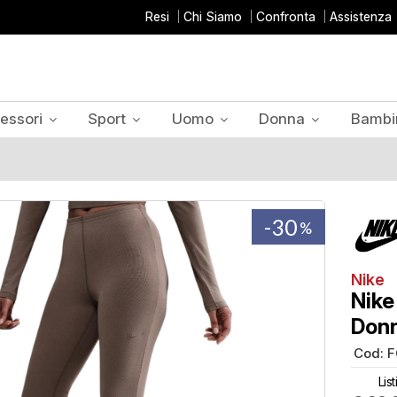
Resi
Chi Siamo
Confronta
Assistenza
essori
Sport
Uomo
Donna
Bambi
-30
%
Nike
Nike
Don
Cod:
F
Lis