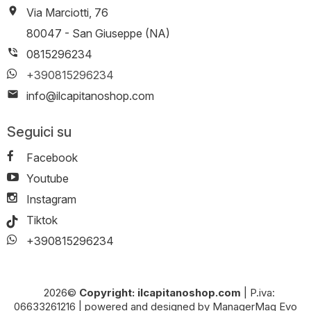
Via Marciotti, 76
-
80047
-
San Giuseppe (NA)
0815296234
+390815296234
info@ilcapitanoshop.com
Seguici su
Facebook
Youtube
Instagram
Tiktok
+390815296234
2026©
Copyright: ilcapitanoshop.com
|
P.iva:
06633261216
|
powered and designed by
ManagerMag Evo