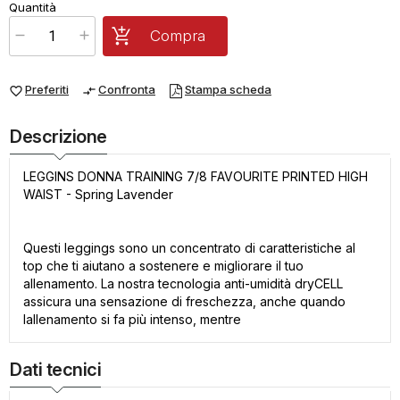
€
40,60
Quantità
x
1
Prezzo finale:
Compra
Preferiti
Confronta
Stampa scheda
favorite_border
compare_arrows
Descrizione
LEGGINS DONNA TRAINING 7/8 FAVOURITE PRINTED HIGH
WAIST - Spring Lavender
Questi leggings sono un concentrato di caratteristiche al
top che ti aiutano a sostenere e migliorare il tuo
allenamento. La nostra tecnologia anti-umidità dryCELL
assicura una sensazione di freschezza, anche quando
lallenamento si fa più intenso, mentre
Dati tecnici