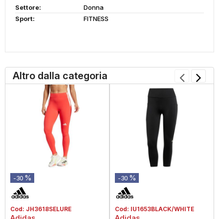
Settore:
Donna
Sport:
FITNESS
Altro dalla categoria
%
%
-30
-30
Cod:
JH3618SELURE
Cod:
IU1653BLACK/WHITE
Adidas
Adidas