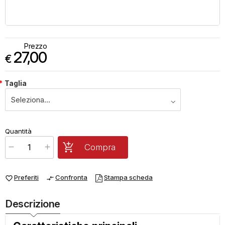
Prezzo
27,00
€
*
Taglia
€
27,00
Quantità
x
1
Prezzo finale:
Compra
Preferiti
Confronta
Stampa scheda
favorite_border
compare_arrows
Descrizione