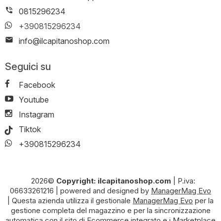
0815296234
+390815296234
info@ilcapitanoshop.com
Seguici su
Facebook
Youtube
Instagram
Tiktok
+390815296234
2026©
Copyright: ilcapitanoshop.com
|
P.iva:
06633261216
|
powered and designed by
ManagerMag Evo
| Questa azienda utilizza il gestionale
ManagerMag Evo
per la
gestione completa del magazzino e per la sincronizzazione
automatica con il sito di Ecommerce integrato e i Marketplace