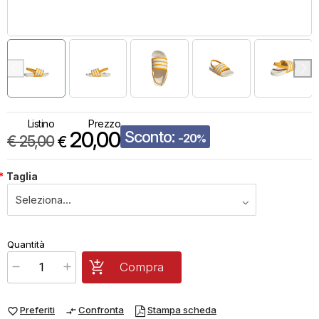
Listino
Prezzo
20,00
Sconto:
-20
€
25,00
%
€
*
Taglia
€
20,00
Quantità
x
1
Prezzo finale:
Compra
Preferiti
Confronta
Stampa scheda
favorite_border
compare_arrows