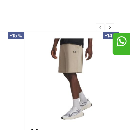
-15
-14
%
%