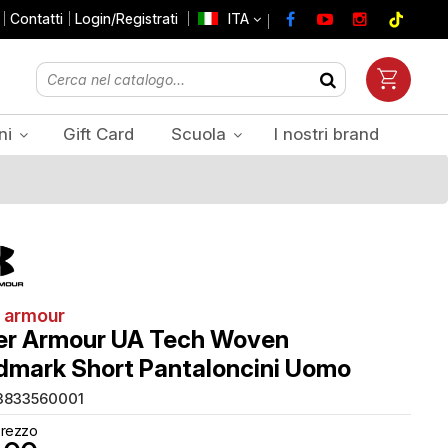
Contatti
Login/Registrati
ITA
ni
Gift Card
Scuola
I nostri brand
Prezzi Iva inclusa
 armour
er Armour UA Tech Woven
mark Short Pantaloncini Uomo
3833560001
rezzo