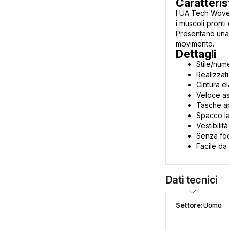
Caratteris
I UA Tech Woven
i muscoli pronti
Presentano una c
movimento.
Dettagli
Stile/num
Realizzati
Cintura e
Veloce as
Tasche ap
Spacco la
Vestibilit
Senza fod
Facile da
Dati tecnici
Settore:
Uomo