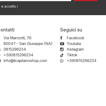
Termini di utilizzo dei dati personali
o e accetto i
ontatti
Seguici su
Via Marciotti, 76
Facebook
-
80047
-
San Giuseppe (NA)
Youtube
0815296234
Instagram
+390815296234
Tiktok
info@ilcapitanoshop.com
+390815296234