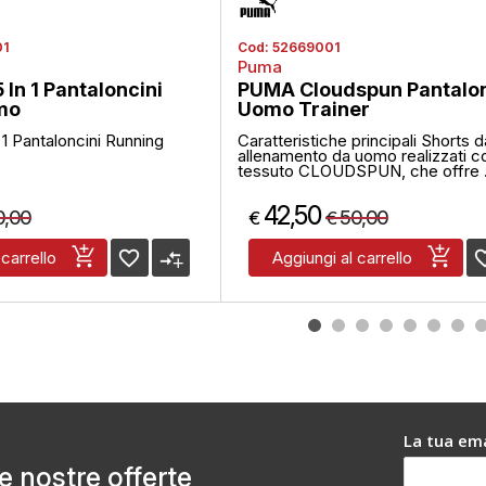
01
Cod:
52669001
Puma
 In 1 Pantaloncini
PUMA Cloudspun Pantalon
mo
Uomo Trainer
 1 Pantaloncini Running
Caratteristiche principali Shorts d
allenamento da uomo realizzati c
tessuto CLOUDSPUN, che offre .
42,50
0,00
50,00
€
€
favorite_border
compare_arrows
favorite
 carrello
Aggiungi al carrello
La tua ema
le nostre offerte