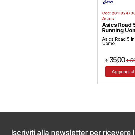
Cod:
2011D2470
Asics
Asics Road 5
Running Uo
Asics Road 5 In
Uomo
35,00
5
€
€
Aggiungi al
Iscriviti alla newsletter per ricevere 