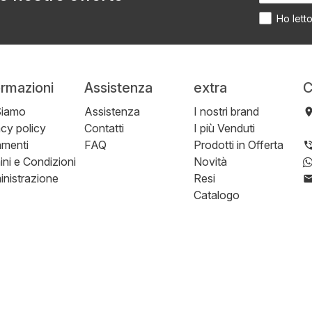
Ho lett
ormazioni
Assistenza
extra
C
Siamo
Assistenza
I nostri brand
acy policy
Contatti
I più Venduti
menti
FAQ
Prodotti in Offerta
ini e Condizioni
Novità
nistrazione
Resi
Catalogo