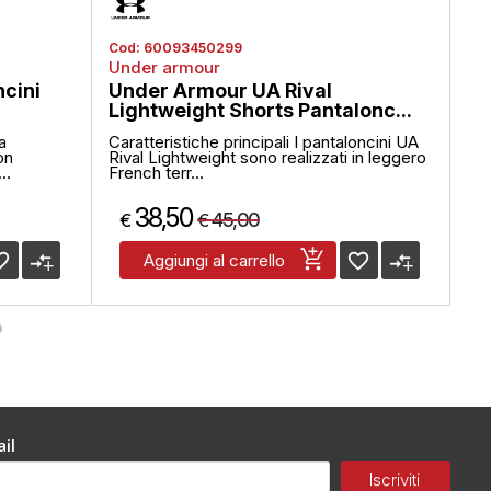
Cod:
60093450299
Co
Under armour
Ad
cini
Under Armour UA Rival
Ad
Lightweight Shorts Pantalonc...
R
a
Caratteristiche principali I pantaloncini UA
Adi
on
Rival Lightweight sono realizzati in leggero
Uo
..
French terr...
38,50
45,00
€
€
€
_border
compare_arrows
favorite_border
compare_arrows
Aggiungi al carrello
il
Iscriviti