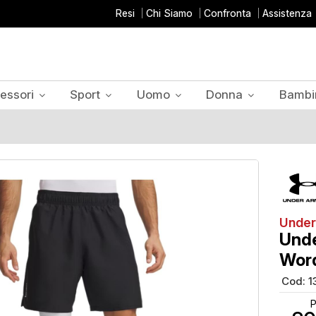
Resi
Chi Siamo
Confronta
Assistenza
essori
Sport
Uomo
Donna
Bambi
Under
Und
Word
Cod:
1
P