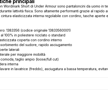
tiche principali
 Wordmark Short di Under Armour sono pantaloncini da uomo in tess
 durante lattività fisica. Sono altamente performanti grazie al rapido
intura elasticizzata interna regolabile con cordino, tasche aperte e 
ero: 1383356 (codice originale 13833560001)
 al 100% in poliestere riciclato o standard
lasticizzata coperta con cordino interno
sorbimento del sudore, rapido asciugamento
erte laterali
terale per maggiore mobilità
à comoda, taglio ampio (loose/full cut)
era interna
 lavare in lavatrice (freddo), asciugatura a bassa temperatura, evita