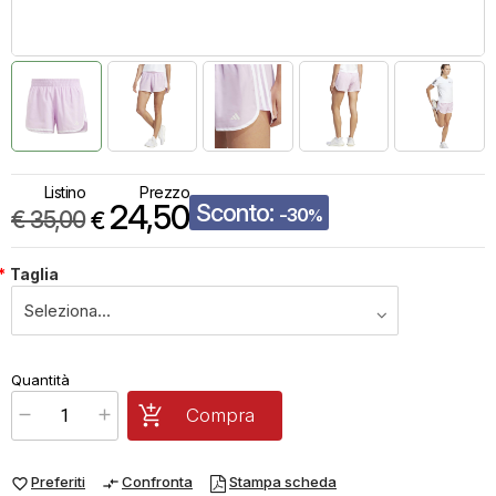
Listino
Prezzo
24,50
Sconto:
-30
€
35,00
%
€
*
Taglia
€
24,50
Quantità
x
1
Prezzo finale:
Compra
Preferiti
Confronta
Stampa scheda
favorite_border
compare_arrows