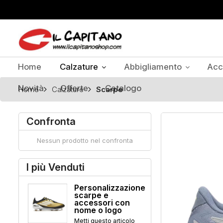
Home
Calzature
Abbigliamento
Acc
Novità
Offerte
Catalogo
Home
Calzature
Scarpe
Confronta
Nessun prodotto nel confronta
I più Venduti
Personalizzazione
scarpe e
accessori con
nome o logo
Metti questo articolo