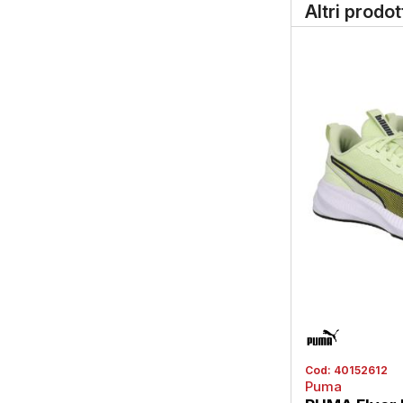
Altri prodo
Cod:
40152612
Puma