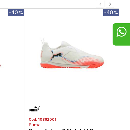
-40
-40
%
%
Cod:
10862001
Co
Puma
Pu