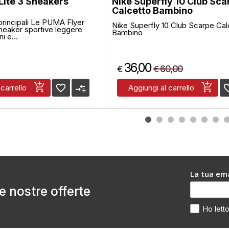
Lite 3 Sneakers
Nike Superfly 10 Club Sca
Calcetto Bambino
 principali Le PUMA Flyer
Nike Superfly 10 Club Scarpe Cal
sneaker sportive leggere
Bambino
i e...
36,00
60,00
€
€
favorite_border
compare_arrows
favorite
 carrello
Aggiungi al carrello
La tua ema
le nostre offerte
Ho lett