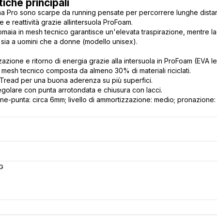
tiche principali
Pro sono scarpe da running pensate per percorrere lunghe distanze
 e reattività grazie allintersuola ProFoam.
tomaia in mesh tecnico garantisce un'elevata traspirazione, mentre la 
 sia a uomini che a donne (modello unisex).
azione e ritorno di energia grazie alla intersuola in ProFoam (EVA l
 mesh tecnico composta da almeno 30% di materiali riciclati.
Tread per una buona aderenza su più superfici.
egolare con punta arrotondata e chiusura con lacci.
one-punta: circa 6mm; livello di ammortizzazione: medio; pronazione: 
G