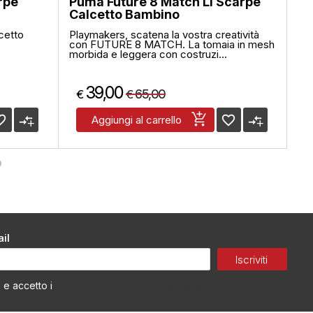
rpe
Puma Future 8 Match Ll Scarpe
PU
Calcetto Bambino
Sc
cetto
Playmakers, scatena la vostra creatività
Car
con FUTURE 8 MATCH. La tomaia in mesh
Ma
morbida e leggera con costruzi...
cal
39,00
65,00
€
€
€
_border
compare_arrows
favorite_border
compare_arrows
Aggiungi al carrello
il
Iscriviti
Termini di utilizzo dei dati personali
o e accetto i