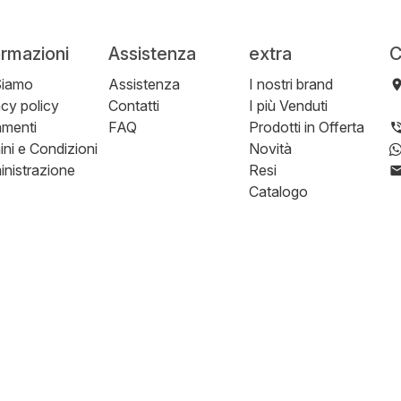
ormazioni
Assistenza
extra
C
Siamo
Assistenza
I nostri brand
acy policy
Contatti
I più Venduti
menti
FAQ
Prodotti in Offerta
ini e Condizioni
Novità
nistrazione
Resi
Catalogo