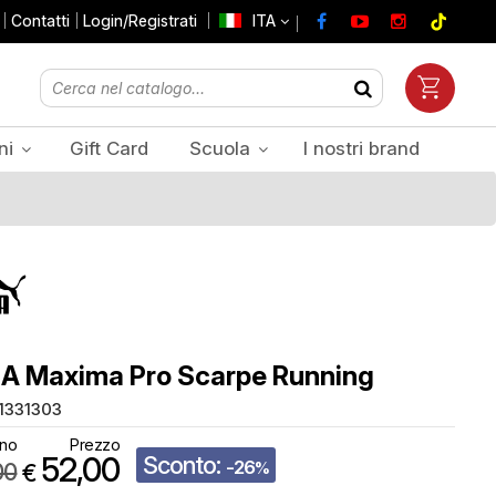
Contatti
Login/Registrati
ITA
ni
Gift Card
Scuola
I nostri brand
Prezzi Iva inclusa
A Maxima Pro Scarpe Running
1331303
ino
Prezzo
52,00
Sconto:
-26
00
%
€