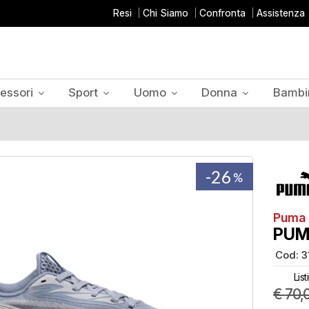
Resi
Chi Siamo
Confronta
Assistenza
essori
Sport
Uomo
Donna
Bambi
-26
%
Puma
PUM
Cod:
3
List
€
70,