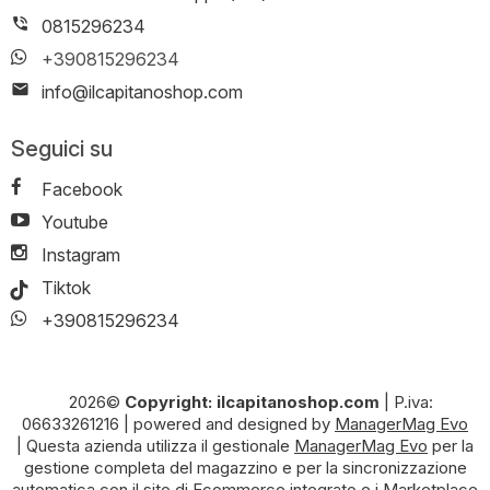
0815296234
+390815296234
info@ilcapitanoshop.com
Seguici su
Facebook
Youtube
Instagram
Tiktok
+390815296234
2026©
Copyright: ilcapitanoshop.com
|
P.iva:
06633261216
|
powered and designed by
ManagerMag Evo
| Questa azienda utilizza il gestionale
ManagerMag Evo
per la
gestione completa del magazzino e per la sincronizzazione
automatica con il sito di Ecommerce integrato e i Marketplace