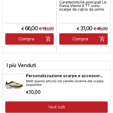
Caratteristiche principali Le
Puma Vitoria II TT sono
scarpe da calcio da uomo
pensate per il gioco s...
66,00
31,00
110,00
45,00
€
€
€
€
Compra
Compra
I più Venduti
Personalizzazione scarpe e accessor...
Metti questo articolo nel carrello insieme alle scarpe
acquistate.
10,00
€
Vedi tutti