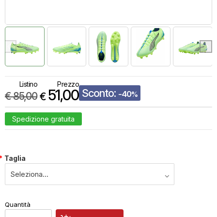
Listino
Prezzo
51,00
Sconto:
-40
€
85,00
%
€
Spedizione gratuita
*
Taglia
€
51,00
Quantità
x
1
Prezzo finale: