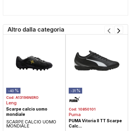
Altro dalla categoria
%
%
-40
-31
Cod:
A13196NERO
Leng
Scarpe calcio uomo
Cod:
10850101
mondiale
Puma
PUMA Vitoria II TT Scarpe
SCARPE CALCIO UOMO
MONDIALE
Calc...