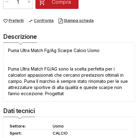
Compra
Preferiti
Confronta
Stampa scheda
favorite_border
compare_arrows
Descrizione
Puma Ultra Match Fg/Ag Scarpe Calcio Uomo
Puma Ultra Match FG/AG sono la scelta perfetta per i
calciatori appassionati che cercano prestazioni ottimali in
campo. Puma Il marchio è sempre stato rinomato per le sue
attrezzature sportive di alta qualità e queste scarpe non
fanno eccezione. Progettat
Dati tecnici
Settore:
Uomo
Sport:
CALCIO