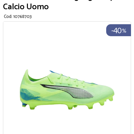
Calcio Uomo
Cod:
10768703
-40
%