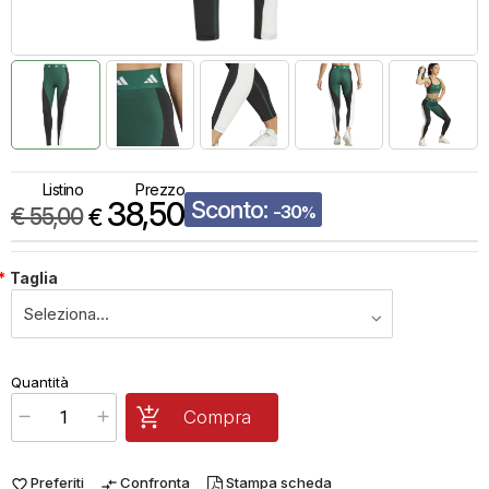
Listino
Prezzo
38,50
Sconto:
-30
€
55,00
%
€
*
Taglia
€
38,50
Quantità
x
1
Prezzo finale:
Compra
Preferiti
Confronta
Stampa scheda
favorite_border
compare_arrows