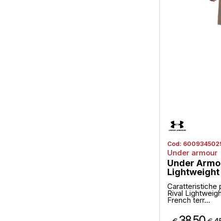
Cod:
600934502
Under armour
Under Armou
Lightweight 
Caratteristiche 
Rival Lightweigh
French terr...
38,50