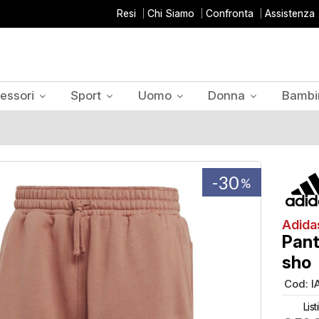
Resi
Chi Siamo
Confronta
Assistenza
essori
Sport
Uomo
Donna
Bambi
-30
%
Adida
Pant
sho
Cod:
I
List