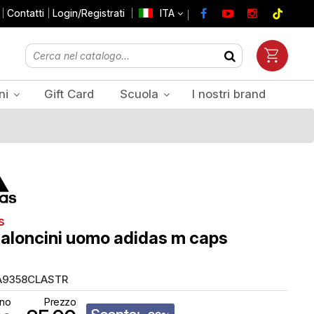
Contatti
Login/Registrati
ITA
ni
Gift Card
Scuola
I nostri brand
Prezzi Iva inclusa
s
aloncini uomo adidas m caps
A9358CLASTR
ino
Prezzo