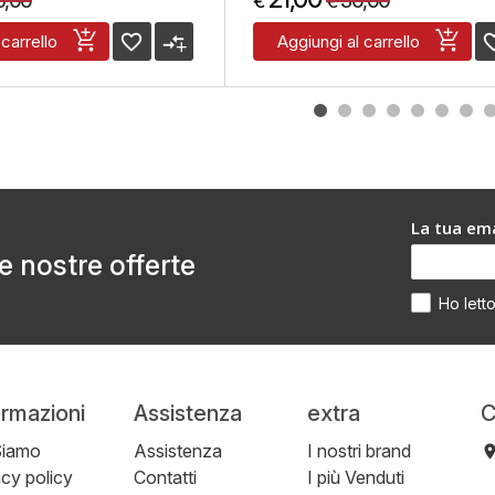
5,00
30,00
€
€
favorite_border
compare_arrows
favorite
 carrello
Aggiungi al carrello
La tua ema
le nostre offerte
Ho lett
ormazioni
Assistenza
extra
C
Siamo
Assistenza
I nostri brand
acy policy
Contatti
I più Venduti