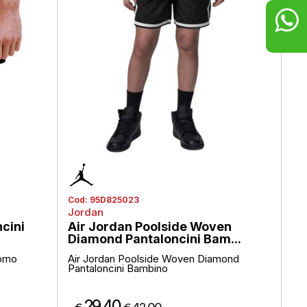
Cod:
95D825023
Co
Jordan
Lo
ncini
Air Jordan Poolside Woven
Pa
Diamond Pantaloncini Bam...
Te
Uomo
Air Jordan Poolside Woven Diamond
Pa
Pantaloncini Bambino
Gla
29,40