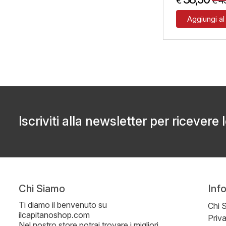
4
€
€
Aggiungi al
Iscriviti alla newsletter per ricevere 
Chi Siamo
Inf
Ti diamo il benvenuto su
Chi 
ilcapitanoshop.com
Priv
Nel nostro store potrai trovare i migliori