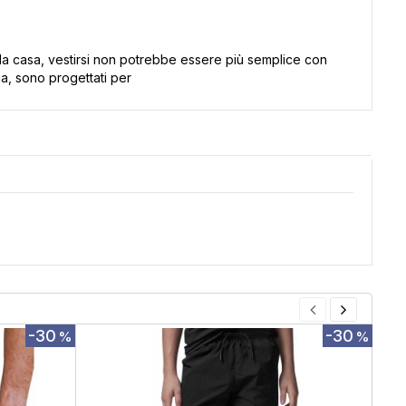
e da casa, vestirsi non potrebbe essere più semplice con
pia, sono progettati per
-30
-30
%
%