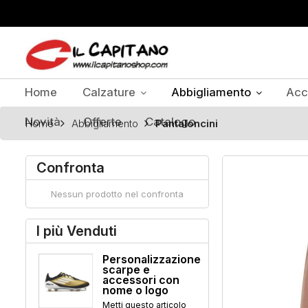
Home
Calzature
Abbigliamento
Acc
Novità
Offerte
Catalogo
Home
Abbigliamento
Pantaloncini
Confronta
Nessun prodotto nel confronta
I più Venduti
Personalizzazione
scarpe e
accessori con
nome o logo
Metti questo articolo