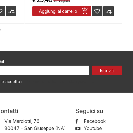
42,00
€
€
€
_border
compare_arrows
favorite_border
compare_arrows
Aggiungi al carrello
il
Iscriviti
Termini di utilizzo dei dati personali
o e accetto i
ontatti
Seguici su
Via Marciotti, 76
Facebook
-
80047
-
San Giuseppe (NA)
Youtube