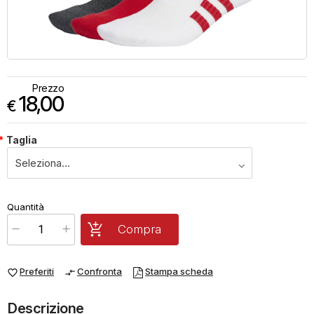
Prezzo
18,00
€
*
Taglia
€
18,00
Quantità
x
1
Prezzo finale:
Compra
Preferiti
Confronta
Stampa scheda
favorite_border
compare_arrows
Descrizione