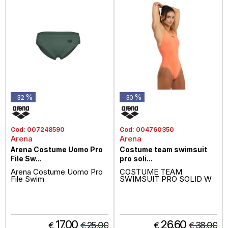
%
%
-32
-30
Cod:
007248590
Cod:
004760350
Arena
Arena
Arena Costume Uomo Pro
Costume team swimsuit
File Sw...
pro soli...
Arena Costume Uomo Pro
COSTUME TEAM
File Swim
SWIMSUIT PRO SOLID W
17,00
26,60
25,00
38,00
€
€
€
€