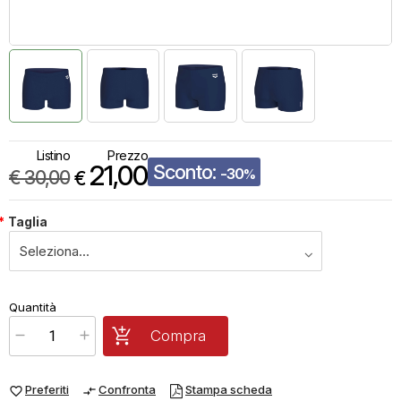
Listino
Prezzo
21,00
Sconto:
-30
€
30,00
%
€
*
Taglia
€
21,00
Quantità
x
1
Prezzo finale:
Compra
Preferiti
Confronta
Stampa scheda
favorite_border
compare_arrows