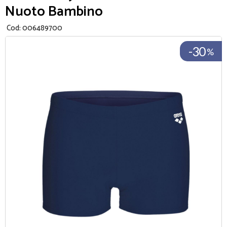
Nuoto Bambino
Cod:
006489700
-30
%