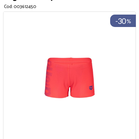
Cod:
003612450
-30
%