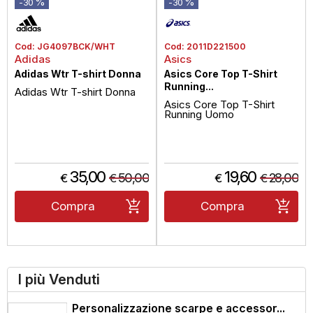
%
%
-30
-30
Cod:
JG4097BCK/WHT
Cod:
2011D221500
Adidas
Asics
Adidas Wtr T-shirt Donna
Asics Core Top T-Shirt
Running...
Adidas Wtr T-shirt Donna
Asics Core Top T-Shirt
Running Uomo
35,00
19,60
50,00
28,00
€
€
€
€
Compra
Compra
I più Venduti
Personalizzazione scarpe e accessor...