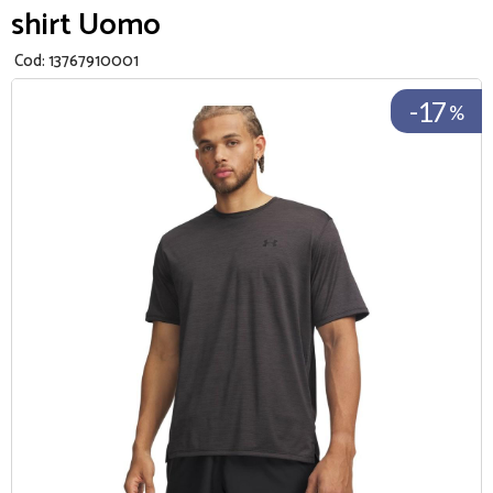
shirt Uomo
Cod:
13767910001
-17
%