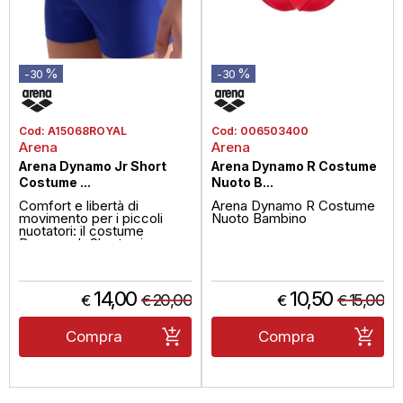
%
%
-30
-30
Cod:
A15068ROYAL
Cod:
006503400
Arena
Arena
Arena Dynamo Jr Short
Arena Dynamo R Costume
Costume ...
Nuoto B...
Comfort e libertà di
Arena Dynamo R Costume
movimento per i piccoli
Nuoto Bambino
nuotatori: il costume
Dynamo Jr Short unisce
elasticità, resist...
14,00
10,50
20,00
15,00
€
€
€
€
Compra
Compra