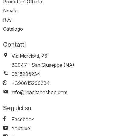
Prodotti in Offerta
Novità
Resi
Catalogo
Contatti
Via Marciotti, 76
-
80047
-
San Giuseppe (NA)
0815296234
+390815296234
info@ilcapitanoshop.com
Seguici su
Facebook
Youtube