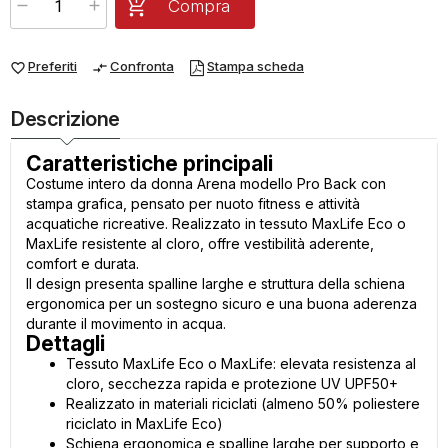
Compra
Preferiti
Confronta
Stampa scheda
favorite_border
compare_arrows
Descrizione
Caratteristiche principali
Costume intero da donna Arena modello Pro Back con
stampa grafica, pensato per nuoto fitness e attività
acquatiche ricreative. Realizzato in tessuto MaxLife Eco o
MaxLife resistente al cloro, offre vestibilità aderente,
comfort e durata.
Il design presenta spalline larghe e struttura della schiena
ergonomica per un sostegno sicuro e una buona aderenza
durante il movimento in acqua.
Dettagli
Tessuto MaxLife Eco o MaxLife: elevata resistenza al
cloro, secchezza rapida e protezione UV UPF50+
Realizzato in materiali riciclati (almeno 50% poliestere
riciclato in MaxLife Eco)
Schiena ergonomica e spalline larghe per supporto e