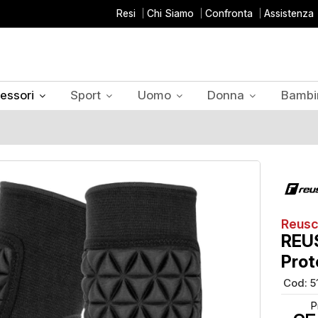
Resi
Chi Siamo
Confronta
Assistenza
essori
Sport
Uomo
Donna
Bambi
Reus
REUS
Prot
Cod:
5
P