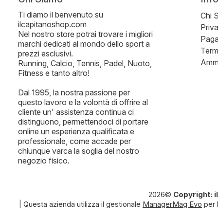
Ti diamo il benvenuto su
Chi 
ilcapitanoshop.com
Priv
Nel nostro store potrai trovare i migliori
Paga
marchi dedicati al mondo dello sport a
Term
prezzi esclusivi.
Ammi
Running, Calcio, Tennis, Padel, Nuoto,
Fitness e tanto altro!
Dal 1995, la nostra passione per
questo lavoro e la volontà di offrire al
cliente un' assistenza continua ci
distinguono, permettendoci di portare
online un esperienza qualificata e
professionale, come accade per
chiunque varca la soglia del nostro
negozio fisico.
2026©
Copyright: 
| Questa azienda utilizza il gestionale
ManagerMag Evo
per 