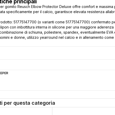
tiche principali
er gomito Reusch Elbow Protector Deluxe offre comfort e massima pr
ata specificamente per il calcio, garantisce elevata resistenza allabr
odotto: 51775147700 (o varianti come 51775147700) confermato per
 slipon con imbottitura interna in silicone per una maggiore aderenza
: combinazione di schiuma, poliestere, spandex, eventualmente EVA e
uomini e donne, utilizzo yearround nel calcio e in allenamento come 
EPER
tti per questa categoria