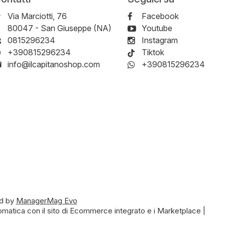
Via Marciotti, 76
Facebook
-
80047
-
San Giuseppe (NA)
Youtube
0815296234
Instagram
+390815296234
Tiktok
info@ilcapitanoshop.com
+390815296234
d by
ManagerMag Evo
matica con il sito di Ecommerce integrato e i Marketplace |