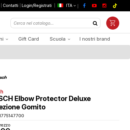
Contatti
Login/Registrati
ITA
ni
Gift Card
Scuola
I nostri brand
Prezzi Iva inclusa
ch
CH Elbow Protector Deluxe
ezione Gomito
1775147700
rezzo