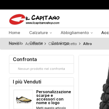
Home
Calzature
Abbigliamento
Acc
Novità
Offerte
Catalogo
Home
Accessori
Calcio e Calcetto
Altro
Confronta
Nessun prodotto nel confronta
I più Venduti
Personalizzazione
scarpe e
accessori con
nome o logo
Metti questo articolo