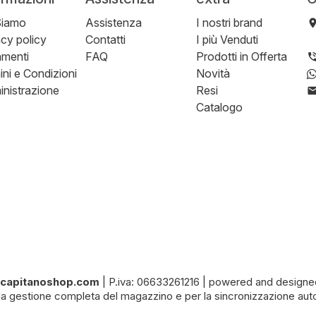
Siamo
Assistenza
I nostri brand
acy policy
Contatti
I più Venduti
menti
FAQ
Prodotti in Offerta
ini e Condizioni
Novità
nistrazione
Resi
Catalogo
ilcapitanoshop.com
|
P.iva: 06633261216
|
powered and designe
la gestione completa del magazzino e per la sincronizzazione auto