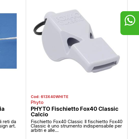
Cod:
613X40WHITE
Co
Phyto
PD
ia
PHYTO Fischietto Fox40 Classic
PD
Calcio
Ba
i reti da
Fischietto Fox40 Classic Il fischietto Fox40
Car
ign art.
Classic è uno strumento indispensabile per
ma
arbitri e alle...
per