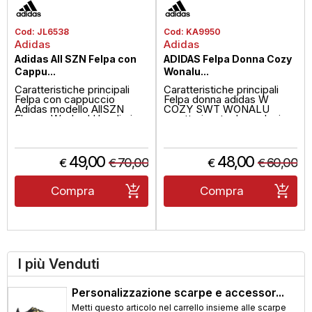
Cod:
JL6538
Cod:
KA9950
Adidas
Adidas
Adidas All SZN Felpa con
ADIDAS Felpa Donna Cozy
Cappu...
Wonalu...
Caratteristiche principali
Caratteristiche principali
Felpa con cappuccio
Felpa donna adidas W
Adidas modello AllSZN
COZY SWT WONALU
Fleece Washed Hoodie in
caratterizzata da un design
tessuto ...
minimalis...
49,00
48,00
70,00
60,00
€
€
€
€
Compra
Compra
I più Venduti
Personalizzazione scarpe e accessor...
Metti questo articolo nel carrello insieme alle scarpe