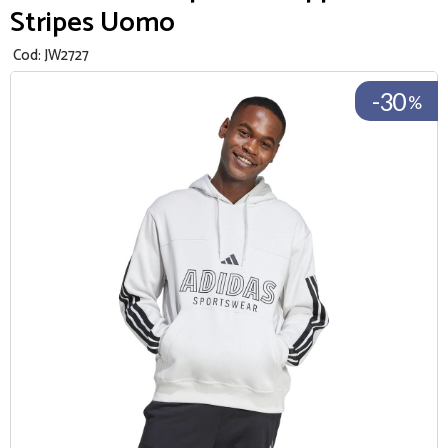
Stripes Uomo
Cod:
JW2727
-30
%