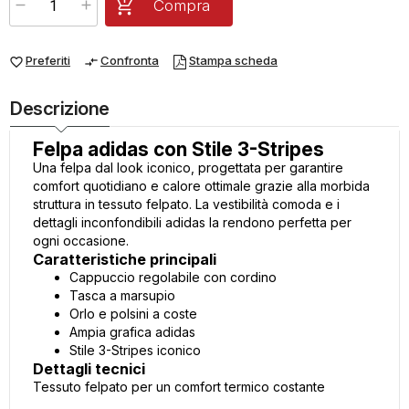
Compra
Preferiti
Confronta
Stampa scheda
favorite_border
compare_arrows
Descrizione
Felpa adidas con Stile 3-Stripes
Una felpa dal look iconico, progettata per garantire
comfort quotidiano e calore ottimale grazie alla morbida
struttura in tessuto felpato. La vestibilità comoda e i
dettagli inconfondibili adidas la rendono perfetta per
ogni occasione.
Caratteristiche principali
Cappuccio regolabile con cordino
Tasca a marsupio
Orlo e polsini a coste
Ampia grafica adidas
Stile 3-Stripes iconico
Dettagli tecnici
Tessuto felpato per un comfort termico costante