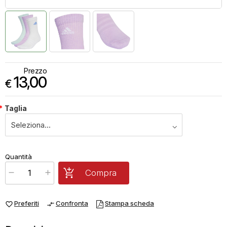
Prezzo
13,00
€
*
Taglia
€
13,00
Quantità
x
1
Prezzo finale:
Compra
Preferiti
Confronta
Stampa scheda
favorite_border
compare_arrows