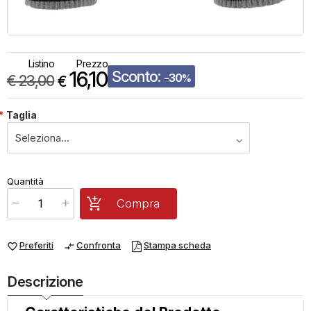
Listino
Prezzo
16,10
Sconto:
-30
€
23,00
%
€
*
Taglia
€
16,10
Quantità
x
1
Prezzo finale:
Compra
Preferiti
Confronta
Stampa scheda
favorite_border
compare_arrows
Descrizione