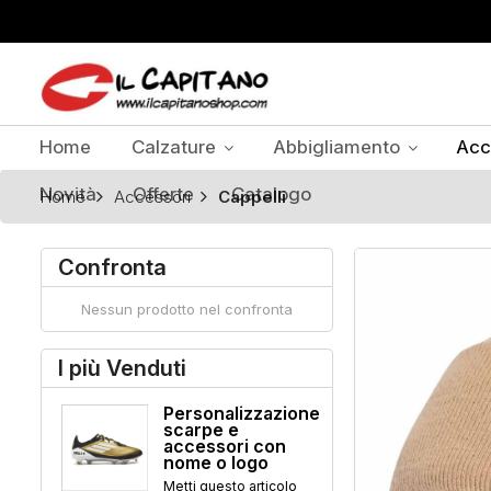
Home
Calzature
Abbigliamento
Acc
Novità
Offerte
Catalogo
Home
Accessori
Cappelli
Confronta
Nessun prodotto nel confronta
I più Venduti
Personalizzazione
scarpe e
accessori con
nome o logo
Metti questo articolo