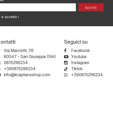
Iscriviti
Termini di utilizzo dei dati personali
o e accetto i
ontatti
Seguici su
Via Marciotti, 76
Facebook
-
80047
-
San Giuseppe (NA)
Youtube
0815296234
Instagram
+390815296234
Tiktok
info@ilcapitanoshop.com
+390815296234