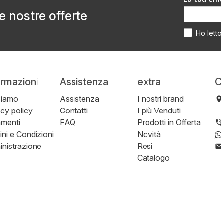
le nostre offerte
Ho lett
ormazioni
Assistenza
extra
C
Siamo
Assistenza
I nostri brand
acy policy
Contatti
I più Venduti
menti
FAQ
Prodotti in Offerta
ini e Condizioni
Novità
nistrazione
Resi
Catalogo