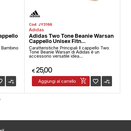
Cod:
JY3166
Co
Adidas
Pu
appello
Adidas Two Tone Beanie Warsan
Pu
Cappello Unisex Fitn...
Car
o Bambino
Caratteristiche Principali Il cappello Two
sti
Tone Beanie Warsan di Adidas è un
bas
accessorio versatile idea...
25,00
€
€
_border
compare_arrows
favorite_border
compare_arrows
Aggiungi al carrello
il