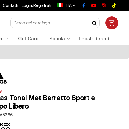
Contatti
Login/Registrati
ITA
ni
Gift Card
Scuola
I nostri brand
Prezzi Iva inclusa
s
as Tonal Met Berretto Sport e
o Libero
V5386
rezzo