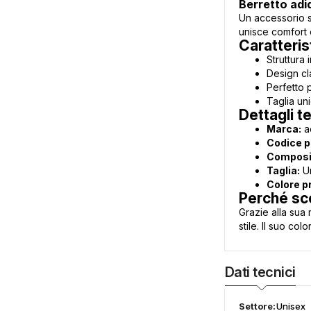
Berretto ad
Un accessorio s
unisce comfort e
Caratteris
Struttura 
Design cl
Perfetto p
Taglia uni
Dettagli te
Marca:
a
Codice p
Composi
Taglia:
U
Colore p
Perché sce
Grazie alla sua 
stile. Il suo c
Dati tecnici
Settore:
Unisex