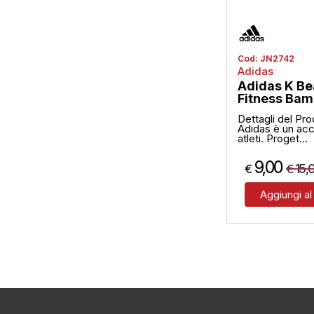
Cod:
JN2742
Adidas
Adidas K Be
Fitness Bam
Dettagli del Pro
Adidas è un acce
atleti. Proget...
9,00
15,
€
€
Aggiungi al