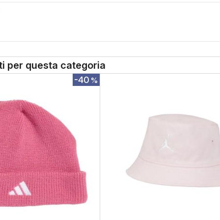
S
tti per questa categoria
-40
%