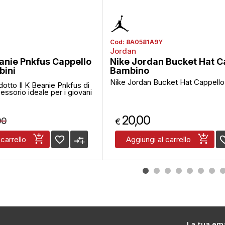
Cod:
8A0581A9Y
Jordan
anie Pnkfus Cappello
Nike Jordan Bucket Hat C
bini
Bambino
Nike Jordan Bucket Hat Cappell
dotto Il K Beanie Pnkfus di
ssorio ideale per i giovani
20,00
00
€
favorite_border
compare_arrows
favorite
 carrello
Aggiungi al carrello
La tua ema