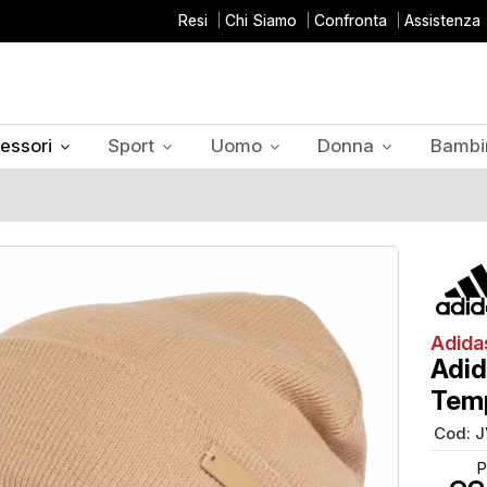
Resi
Chi Siamo
Confronta
Assistenza
essori
Sport
Uomo
Donna
Bambi
Adida
Adid
Temp
Cod:
J
P