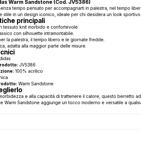
idas Warm Sandstone (Cod. JV5386)
enza tempo pensato per accompagnarti in palestra, nel tempo libero
 stile in un design iconico, ideale per chi desidera un look sportivo
tiche principali
in tessuto knit morbido e confortevole.
assico con silhouette intramontabile.
er la palestra, il tempo libero e le giornate fredde.
ca, adatta alla maggior parte delle misure.
cnici
didas
rodotto:
JV5386
zione:
100% acrilico
nica
rodotto:
Warm Sandstone
glierlo
morbidezza e alla capacità di trattenere il calore, questo berretto a
olore Warm Sandstone aggiunge un tocco moderno e versatile a qualsias