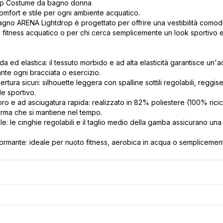
op Costume da bagno donna
mfort e stile per ogni ambiente acquatico.
gno ARENA Lightdrop è progettato per offrire una vestibilità comoda e
 fitness acquatico o per chi cerca semplicemente un look sportivo e 
da ed elastica: il tessuto morbido e ad alta elasticità garantisce un
te ogni bracciata o esercizio.
tura sicuri: silhouette leggera con spalline sottili regolabili, reggi
le sportivo.
loro e ad asciugatura rapida: realizzato in 82% poliestere (100% ric
rma che si mantiene nel tempo.
e: le cinghie regolabili e il taglio medio della gamba assicurano una 
formante: ideale per nuoto fitness, aerobica in acqua o semplicemente