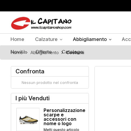
Home
Calzature
Abbigliamento
Acc
Novità
Offerte
Catalogo
Home
Abbigliamento
Costumi
Confronta
Nessun prodotto nel confronta
I più Venduti
Personalizzazione
scarpe e
accessori con
nome o logo
Metti questo articolo