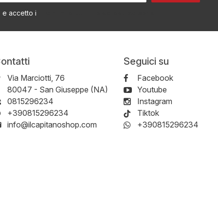
Termini di utilizzo dei dati personali
o e accetto i
ontatti
Seguici su
Via Marciotti, 76
Facebook
-
80047
-
San Giuseppe (NA)
Youtube
0815296234
Instagram
+390815296234
Tiktok
info@ilcapitanoshop.com
+390815296234