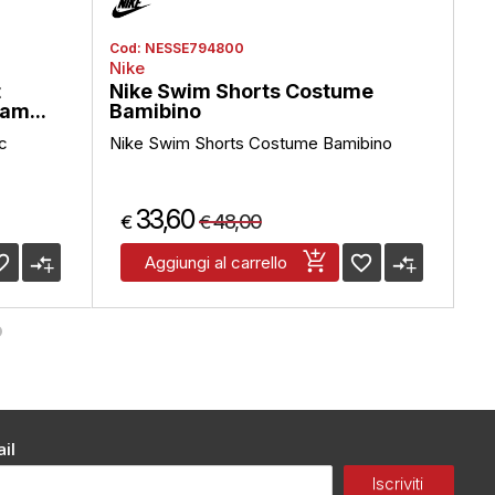
Cod:
NESSE794800
Co
Nike
Ar
t
Nike Swim Shorts Costume
Ar
am...
Bamibino
Co
c
Nike Swim Shorts Costume Bamibino
Ar
Do
33,60
48,00
€
€
€
_border
compare_arrows
favorite_border
compare_arrows
Aggiungi al carrello
il
Iscriviti