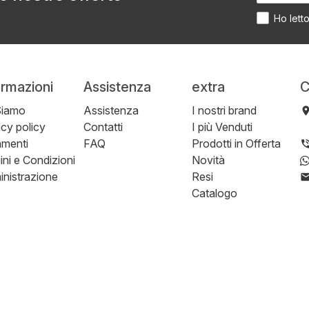
Ho lett
ormazioni
Assistenza
extra
C
Siamo
Assistenza
I nostri brand
acy policy
Contatti
I più Venduti
menti
FAQ
Prodotti in Offerta
ini e Condizioni
Novità
nistrazione
Resi
Catalogo