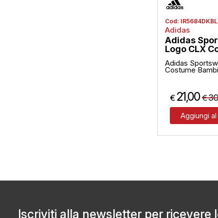
Cod:
IR5684DKBL
Adidas
Adidas Spor
Logo CLX Co
Adidas Sportsw
Costume Bamb
21,00
30
€
€
Aggiungi al
Iscriviti alla newsletter per ricevere 