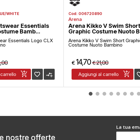
UE/WHITE
Cod:
006720890
Arena
tswear Essentials
Arena Kikko V Swim Shor
stume Bamb...
Graphic Costume Nuoto B
ear Essentials Logo CLX
Arena Kikko V Swim Short Graphi
ino
Costume Nuoto Bambino
14,70
,00
21,00
€
€
favorite_border
compare_arrows
favorite
 carrello
Aggiungi al carrello
La tua ema
le nostre offerte