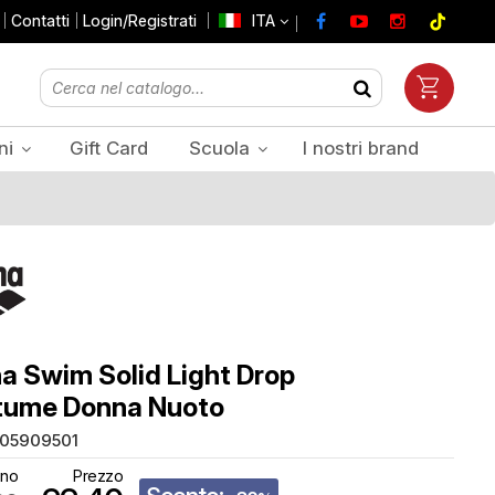
Contatti
Login/Registrati
ITA
ni
Gift Card
Scuola
I nostri brand
Prezzi Iva inclusa
a Swim Solid Light Drop
tume Donna Nuoto
05909501
tino
Prezzo