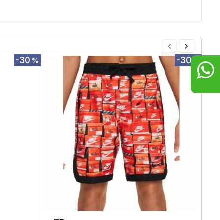
-30
-30
%
%