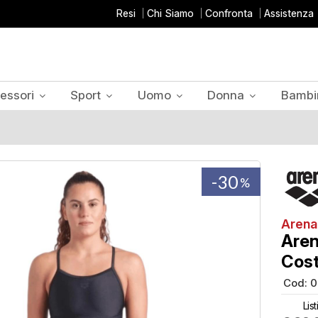
Resi
Chi Siamo
Confronta
Assistenza
essori
Sport
Uomo
Donna
Bambi
-30
%
Arena
Aren
Cos
Cod:
0
Lis