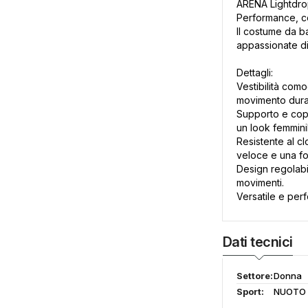
ARENA Lightdr
Performance, co
Il costume da ba
appassionate di
Dettagli:
Vestibilità como
movimento duran
Supporto e coper
un look femmini
Resistente al c
veloce e una fo
Design regolabil
movimenti.
Versatile e per
Dati tecnici
Settore:
Donna
Sport:
NUOTO