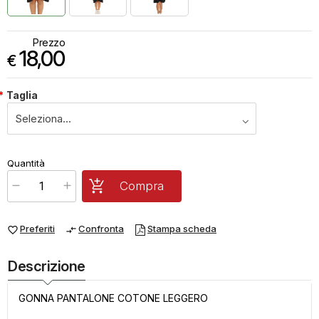
Prezzo
18,00
€
*
Taglia
€
18,00
Quantità
x
1
Prezzo finale:
Compra
Preferiti
Confronta
Stampa scheda
favorite_border
compare_arrows
Descrizione
GONNA PANTALONE COTONE LEGGERO