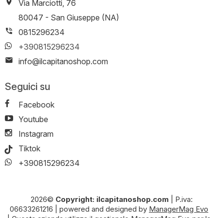
Via Marciotti, 76
-
80047
-
San Giuseppe (NA)
0815296234
+390815296234
info@ilcapitanoshop.com
Seguici su
Facebook
Youtube
Instagram
Tiktok
+390815296234
2026©
Copyright: ilcapitanoshop.com
|
P.iva:
06633261216
|
powered and designed by
ManagerMag Evo