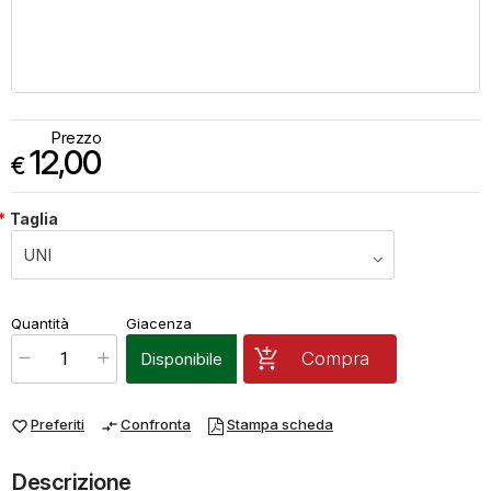
Prezzo
12,00
€
*
Taglia
€
12,00
Quantità
Giacenza
x
1
Prezzo finale:
Compra
Disponibile
Preferiti
Confronta
Stampa scheda
favorite_border
compare_arrows
Descrizione