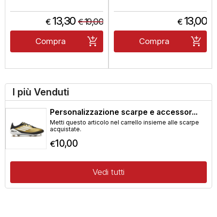
13,30
13,00
19,00
€
€
€
Compra
Compra
I più Venduti
Personalizzazione scarpe e accessor...
Metti questo articolo nel carrello insieme alle scarpe
acquistate.
10,00
€
Vedi tutti