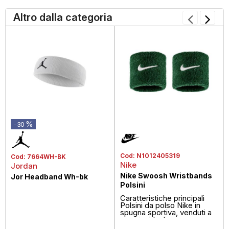
Altro dalla categoria
%
-30
Cod:
N1012405319
Cod:
7664WH-BK
Nike
Jordan
Nike Swoosh Wristbands
Jor Headband Wh-bk
Polsini
Caratteristiche principali
Polsini da polso Nike in
spugna sportiva, venduti a
coppie, ideali per ass...