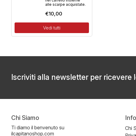
nel carrello insieme
alle scarpe acquistate.
€
10,00
Vedi tutti
Iscriviti alla newsletter per ricevere 
Chi Siamo
Inf
Ti diamo il benvenuto su
Chi 
ilcapitanoshop.com
Priv