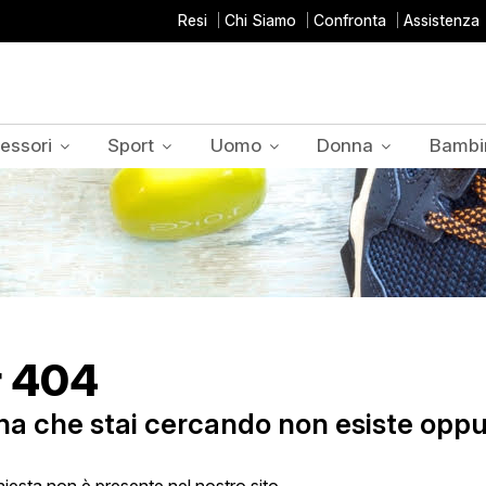
Resi
Chi Siamo
Confronta
Assistenza
essori
Sport
Uomo
Donna
Bambi
r 404
na che stai cercando non esiste oppu