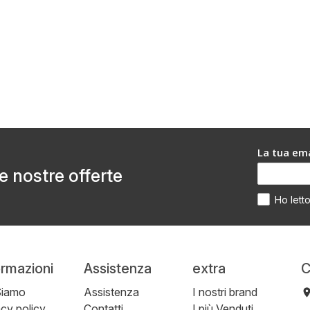
La tua ema
le nostre offerte
Ho lett
ormazioni
Assistenza
extra
C
Siamo
Assistenza
I nostri brand
acy policy
Contatti
I più Venduti