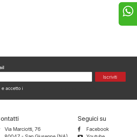
il
Iscriviti
Termini di utilizzo dei dati personali
o e accetto i
ontatti
Seguici su
Via Marciotti, 76
Facebook
-
80047
-
San Giuseppe (NA)
Youtube