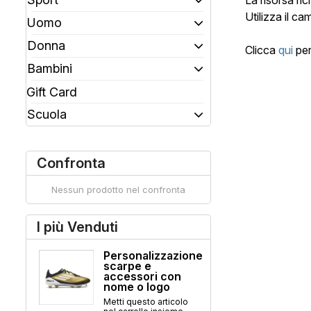
La risorsa ri
Utilizza il ca
Uomo
Donna
Clicca
qui
per
Bambini
Gift Card
Scuola
Confronta
Nessun prodotto nel confronta
I più Venduti
Personalizzazione
scarpe e
accessori con
nome o logo
Metti questo articolo