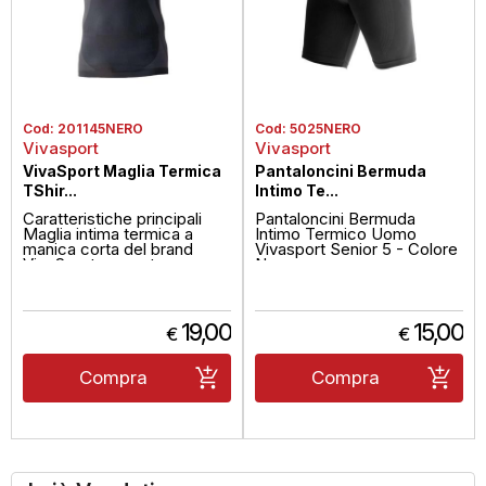
Cod:
201145NERO
Cod:
5025NERO
Vivasport
Vivasport
VivaSport Maglia Termica
Pantaloncini Bermuda
TShir...
Intimo Te...
Caratteristiche principali
Pantaloncini Bermuda
Maglia intima termica a
Intimo Termico Uomo
manica corta del brand
Vivasport Senior 5 - Colore
VivaSport, pensata per uso
Nero
...
19,00
15,00
€
€
Compra
Compra