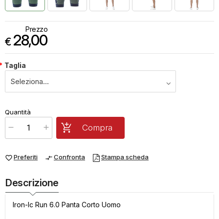
Prezzo
28,00
€
*
Taglia
€
28,00
Quantità
x
1
Prezzo finale:
Compra
Preferiti
Confronta
Stampa scheda
favorite_border
compare_arrows
Descrizione
Iron-Ic Run 6.0 Panta Corto Uomo