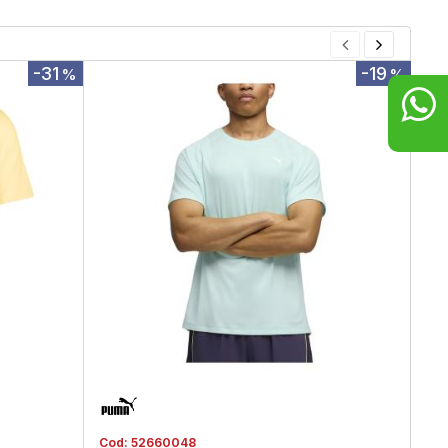
-31
-19
%
%
Cod:
52660048
Co