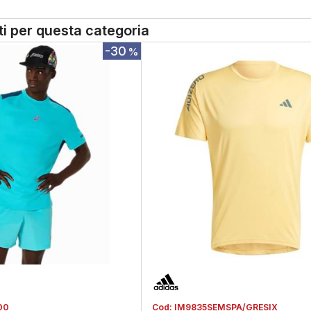
tti per questa categoria
-30
%
00
Cod:
IM9835SEMSPA/GRESIX