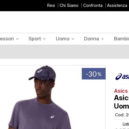
Resi
Chi Siamo
Confronta
Assistenza
essori
Sport
Uomo
Donna
Bambi
-30
%
Asics
Asic
Uom
Cod:
2
List