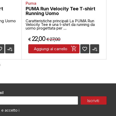
Puma
Jo
rt
PUMA Run Velocity Tee T-shirt
JO
Running Uomo
Ca
ning Uomo
Caratteristiche principali La PUMA Run
Car
Velocity Tee è una t-shirt da running da
sm
uomo progettata per ...
pol
22,00
27,00
€
€
€
_border
compare_arrows
favorite_border
compare_arrows
Aggiungi al carrello
il
Iscriviti
Termini di utilizzo dei dati personali
o e accetto i