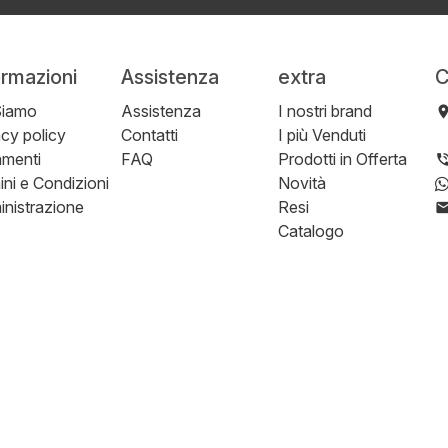
ormazioni
Assistenza
extra
C
Siamo
Assistenza
I nostri brand
acy policy
Contatti
I più Venduti
menti
FAQ
Prodotti in Offerta
ini e Condizioni
Novità
nistrazione
Resi
Catalogo