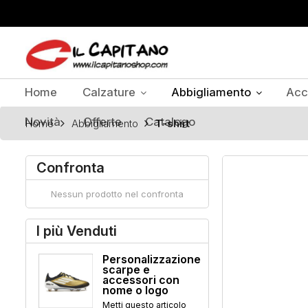
Home
Calzature
Abbigliamento
Acc
Novità
Offerte
Catalogo
Home
Abbigliamento
T-shirt
Confronta
Nessun prodotto nel confronta
I più Venduti
Personalizzazione
scarpe e
accessori con
nome o logo
Metti questo articolo