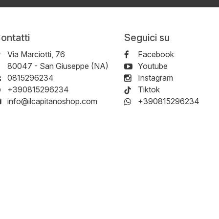
ontatti
Seguici su
Via Marciotti, 76
Facebook
-
80047
-
San Giuseppe (NA)
Youtube
0815296234
Instagram
+390815296234
Tiktok
info@ilcapitanoshop.com
+390815296234