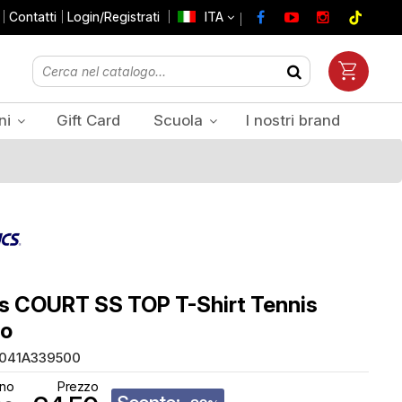
Contatti
Login/Registrati
ITA
ni
Gift Card
Scuola
I nostri brand
Prezzi Iva inclusa
s COURT SS TOP T-Shirt Tennis
o
041A339500
ino
Prezzo