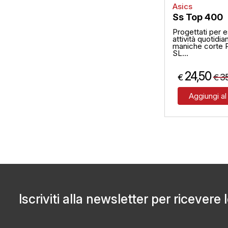
Asics
Ss Top 400
Progettati per e
attività quotidi
maniche cort
SL...
24,50
3
€
€
Aggiungi al
Iscriviti alla newsletter per ricevere 