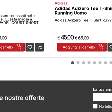
Adidas
Adidas Adizero Tee T-Shi
Running Uomo
ssere indossati nelle
ane. Questa maglia a
Adidas Adizero Tee T-Shirt Run
e PADEL COURT SHORT
45,00
5,00
65,00
€
€
favorite_border
compare_arrows
favorite
 carrello
Aggiungi al carrello
La tua ema
le nostre offerte
Ho lett