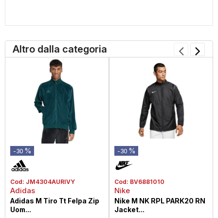
Altro dalla categoria
%
%
-30
-30
Cod:
JM4304AURIVY
Cod:
BV6881010
Adidas
Nike
Adidas M Tiro Tt Felpa Zip
Nike M NK RPL PARK20 RN
Uom...
Jacket...