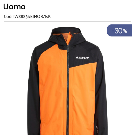
Uomo
Cod:
IW8883SEIMOR/BK
-30
%