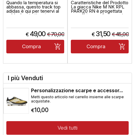
Quando la temperatura si
Caratteristiche del Prodotto
abbassa, questo track top
La giacca Nike M NK RPL
adidas è qui per tenervi al
PARK20 RN è progettata
caldo. La struttura in
per offrire comfort e prot...
velluto...
49,00
31,50
70,00
45,00
€
€
€
€
Compra
Compra
I più Venduti
Personalizzazione scarpe e accessor...
Metti questo articolo nel carrello insieme alle scarpe
acquistate.
10,00
€
Vedi tutti