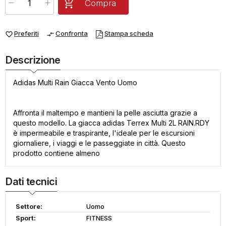
Compra
Preferiti
Confronta
Stampa scheda
favorite_border
compare_arrows
Descrizione
Adidas Multi Rain Giacca Vento Uomo
Affronta il maltempo e mantieni la pelle asciutta grazie a
questo modello. La giacca adidas Terrex Multi 2L RAIN.RDY
è impermeabile e traspirante, l'ideale per le escursioni
giornaliere, i viaggi e le passeggiate in città. Questo
prodotto contiene almeno
Dati tecnici
Settore:
Uomo
Sport:
FITNESS