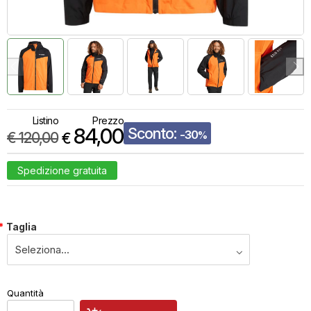
Listino
Prezzo
84,00
Sconto:
-30
€
120,00
%
€
Spedizione gratuita
*
Taglia
€
84,00
Quantità
x
1
Prezzo finale: