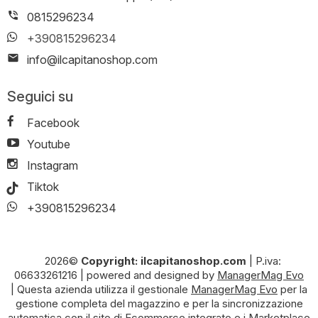
0815296234
+390815296234
info@ilcapitanoshop.com
Seguici su
Facebook
Youtube
Instagram
Tiktok
+390815296234
2026©
Copyright: ilcapitanoshop.com
|
P.iva:
06633261216
|
powered and designed by
ManagerMag Evo
| Questa azienda utilizza il gestionale
ManagerMag Evo
per la
gestione completa del magazzino e per la sincronizzazione
automatica con il sito di Ecommerce integrato e i Marketplace