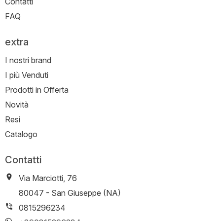
Contatti
FAQ
extra
I nostri brand
I più Venduti
Prodotti in Offerta
Novità
Resi
Catalogo
Contatti
Via Marciotti, 76
-
80047
-
San Giuseppe (NA)
0815296234