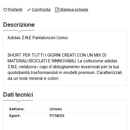
Preferiti
Confronta
Stampa scheda
favorite_border
compare_arrows
Descrizione
Adidas Z.N.E Pantaloncini Uomo
SHORT PER TUTTI I GIORNI CREATI CON UN MIX DI
MATERIALI RICICLATI E RINNOVABILI. La collezione adidas
Z.N.E. rielabora i capi d'abbigliamento essenziali per la tua
quotidianità trasformandoli in modelli premium. Caratterizzati
da un look minimal e colori
Dati tecnici
Settore:
Unisex
Sport:
FITNESS