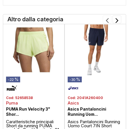
Altro dalla categoria
%
%
-22
-30
Cod:
52658538
Cod:
2041A260400
Puma
Asics
PUMA Run Velocity 3"
Asics Pantaloncini
Shor...
Running Uom...
Caratteristiche principali
Asics Pantaloncini Running
Short da running PUMA
Uomo Court 7IN Short