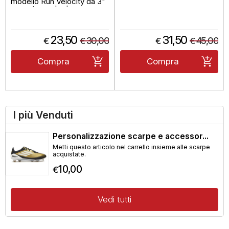
modello Run Velocity da 3"
pensato per le donne...
23,50
31,50
30,00
45,00
€
€
€
€
Compra
Compra
I più Venduti
Personalizzazione scarpe e accessor...
Metti questo articolo nel carrello insieme alle scarpe
acquistate.
10,00
€
Vedi tutti